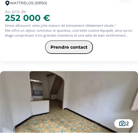
WATTRELOS (59150)
Au prix de
252 000 €
Venez découvrir cette jolie maison de lotissement idéalement située !
Elle offre un séjour lumineux et spacieux, une belle cuisine équipée, ainsi qu'un
étage comprenant trois grandes chambres et une salle de bain entièrement
rénovée.
Les combles sont aménagés, offrant un espace supplémentaire très
Prendre contact
appréciable.
À l'extérieur, vous profiterez d'un jardin exposé plein sud, parfait pour les
moments de détente.
Un garage ainsi que des places de parking privatives complètent ce bien rare
sur le secteur.
Un véritable coup de coeur à visiter sans tarder !
'Les informations sur les risques auxquels ce bien est exposé sont disponibles
sur le site Géorisques : www.georisques.gouv.fr' (5.00 % d'honoraires TTC à la
charge de l'acquéreur.)
2