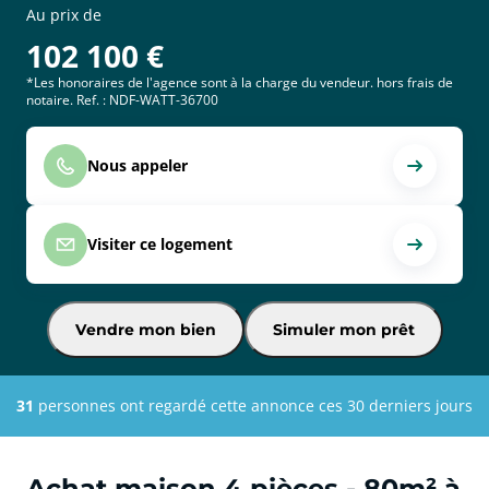
Au prix de
102 100
€
*Les honoraires de l'agence sont à la charge du vendeur. hors frais de
notaire. Ref. : NDF-WATT-36700
Nous appeler
Visiter ce logement
Vendre mon bien
Simuler mon prêt
31
personnes ont regardé cette annonce ces 30 derniers jours
Achat maison 4 pièces - 80m² à