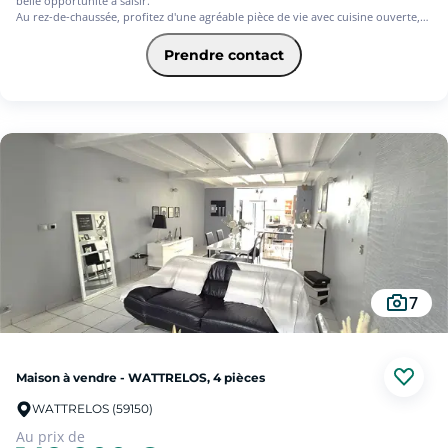
belle opportunité à saisir.
Au rez-de-chaussée, profitez d'une agréable pièce de vie avec cuisine ouverte,
parfaite pour créer un espace chaleureux et fonctionnel. Vous y trouverez
également une salle d'eau avec WC ainsi qu'un espace chaufferie/buanderie
Prendre contact
donnant accès à une cour bien exposée.
À l'étage, deux chambres spacieuses d'environ 14 m², offrant de beaux volumes.
Des travaux de confort sont à prévoir pour révéler tout le potentiel de ce bien.
Maison idéale pour un premier achat ou un projet locatif.
À visiter rapidement.
Les informations sur les risques auxquels ce bien est exposé sont disponibles
sur le site Géorisques : www. georisques.gouv.fr
(8.25 % d'honoraires TTC à la charge de l'acquéreur.)
7
Maison à vendre - WATTRELOS, 4 pièces
WATTRELOS (59150)
Au prix de