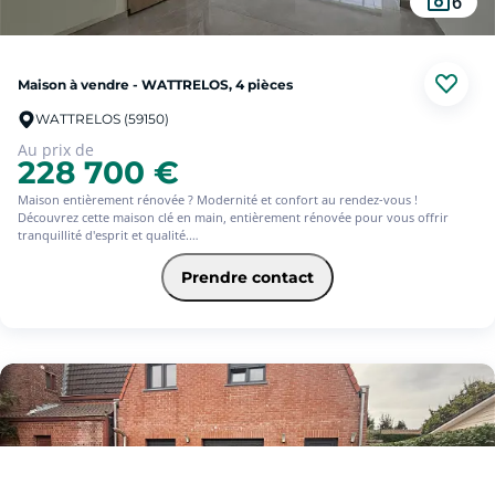
6
Maison à vendre - WATTRELOS, 4 pièces
WATTRELOS (59150)
Au prix de
228 700 €
Maison entièrement rénovée ? Modernité et confort au rendez-vous !
Découvrez cette maison clé en main, entièrement rénovée pour vous offrir
tranquillité d'esprit et qualité.
Des finitions soignées pour un intérieur moderne et chaleureux.
Prendre contact
Les atouts :
3 chambres lumineuses, idéales pour accueillir votre famille;
Une pièce de vie spacieuse de plus de 50 m², idéale pour vos moments en
famille ou entre amis.
Un extérieur agréable avec abri de jardin, parfait pour le rangement ou créer
un espace détente.
Localisation recherchée : à proximité immédiate des commodités, écoles,
commerces, centre-ville et grands axes.
Une opportunité rare sur le secteur : posez vos meubles et profitez !
Les informations sur les risques auxquels ce bien est exposé sont disponibles