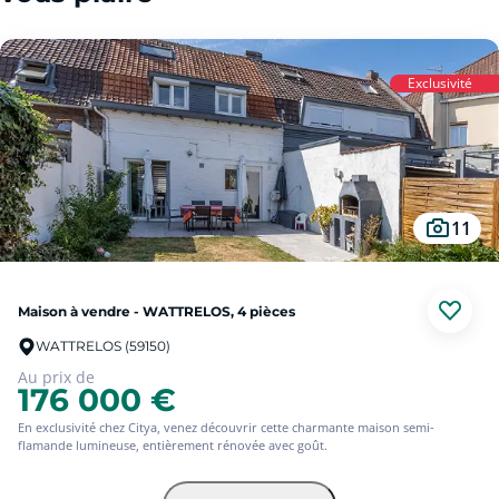
Exclusivité
11
Maison à vendre - WATTRELOS, 4 pièces
WATTRELOS (59150)
Au prix de
176 000 €
En exclusivité chez Citya, venez découvrir cette charmante maison semi-
flamande lumineuse, entièrement rénovée avec goût.
Idéalement située dans un environnement calme entre les quartiers Crétinier et
Laboureur, à seulement 10 minutes à pied du centre de Wattrelos et à