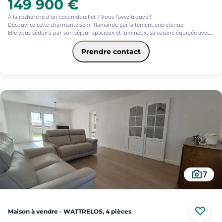
149 900 €
À la recherche d'un cocon douillet ? Vous l'avez trouvé !
Découvrez cette charmante semi-flamande parfaitement entretenue.
Elle vous séduira par son séjour spacieux et lumineux, sa cuisine équipée avec
coin repas convivial, ainsi que sa salle de bain.
À l'étage, vous trouverez deux belles chambres ainsi que des combles
Prendre contact
aménagés, offrant un espace supplémentaire selon vos besoins.
À l'extérieur, laissez-vous charmer par sa terrasse agréable, idéale aux beaux
jours, et son garage, un véritable atout !
Les informations sur les risques auxquels ce bien est exposé sont disponibles
sur le site Géorisques : www. georisques.gouv.fr
7
Maison à vendre - WATTRELOS, 4 pièces