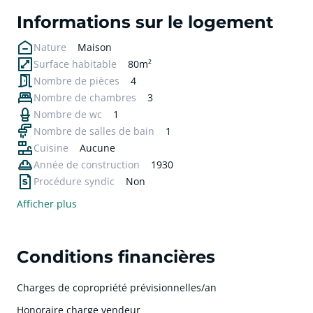
Informations sur le logement
Nature
Maison
Surface habitable
80m²
Nombre de pièces
4
Nombre de chambres
3
Nombre de wc
1
Nombre de salles de bain
1
Cuisine
Aucune
Année de construction
1930
Procédure syndic
Non
Afficher plus
Conditions financières
Charges de copropriété prévisionnelles/an
Honoraire charge vendeur