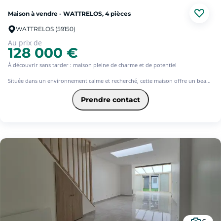
Maison à vendre - WATTRELOS, 4 pièces
WATTRELOS (59150)
Au prix de
128 000 €
À découvrir sans tarder : maison pleine de charme et de potentiel
Située dans un environnement calme et recherché, cette maison offre un beau
potentiel de valorisation.
Elle dispose de 3 chambres, idéales pour accueillir une famille ou réaliser un
Prendre contact
projet d'aménagement personnalisé. Quelques travaux de rafraîchissement
permettront de révéler tout son charme et de créer un intérieur à votre image.
Vous apprécierez également sa cour agréable, parfaite pour profiter de
moments de détente en extérieur.
Idéal pour un primo-accédant ou un investisseur, ce bien représente une
opportunité à saisir rapidement !
Contactez-nous dès maintenant pour organiser une visite et laissez-vous
séduire.
Les informations sur les risques auxquels ce bien est exposé sont disponibles
sur le site Géorisques : www. georisques.gouv.fr