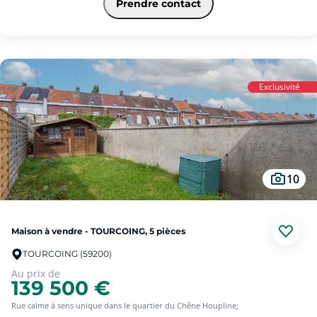
Prendre contact
est bien exposé. Le grand bonus : un grand garage de 50 m² accessible par la
rue et par le jardin. Un bien à personnaliser pour faire ressortir tout son
potentiel !
Les informations sur les risques auxquels ce bien est exposé sont disponibles
sur le site Géorisques : www. georisques.gouv.fr
Exclusivité
10
Maison à vendre - TOURCOING, 5 pièces
TOURCOING (59200)
Au prix de
139 500 €
Rue calme à sens unique dans le quartier du Chêne Houpline;