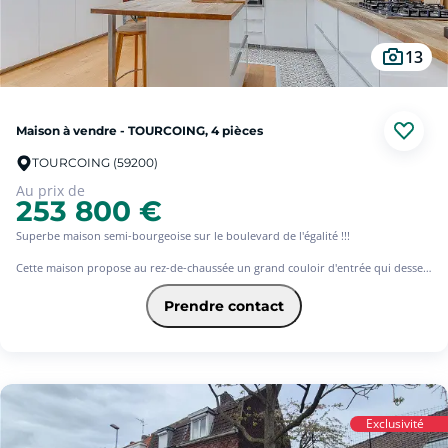
13
Maison à vendre - TOURCOING, 4 pièces
TOURCOING (59200)
Au prix de
253 800 €
Superbe maison semi-bourgeoise sur le boulevard de l'égalité !!!
Cette maison propose au rez-de-chaussée un grand couloir d'entrée qui dessert
le séjour ainsi que la cuisine entièrement équipée.
Derrière la cuisine se trouvent une arrière cuisine, une salle de douches ainsi
Prendre contact
que la lingerie.
Le premier niveau se compose d'un palier et de deux belles chambres.
Le deuxième étage est lui aménagé d'une salle de bains avec wc et d'une
troisième chambre.
Exclusivité
Cette maison bénéficie également poêle à granulés, d'une cave et d'un jardin
orienté au sud.