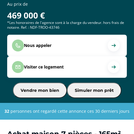
Au prix de
469 000
€
*Les honoraires de l'agence sont à la charge du vendeur. hors frais de
notaire. Ref. : NDF-TROO-43746
Nous appeler
Visiter ce logement
Vendre mon bien
Simuler mon prêt
32
personnes ont regardé cette annonce ces 30 derniers jours
Achat maison 7 pièces - 165m²