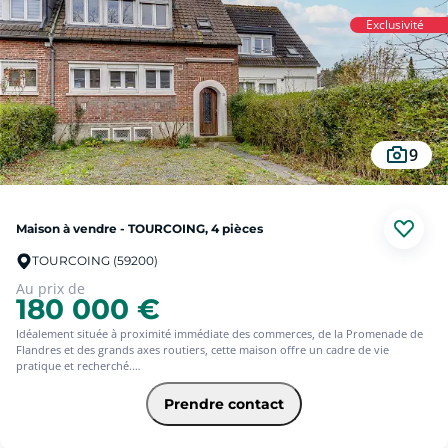
Rare à ce prix sur le secteur.
Exclusivité
Les informations sur les risques auxquels ce bien est exposé sont disponibles
sur le site Géorisques : www. georisques.gouv.fr
9
Maison à vendre - TOURCOING, 4 pièces
TOURCOING (59200)
Au prix de
180 000 €
Idéalement située à proximité immédiate des commerces, de la Promenade de
Flandres et des grands axes routiers, cette maison offre un cadre de vie
pratique et recherché.
Dès l'entrée, vous découvrez un vaste séjour en L, lumineux et parfaitement
agencé, ouvrant sur une cuisine semi ouverte qui allie convivialité et
Prendre contact
fonctionnalité.
À l'extérieur, vous serez séduit par un jardin d'environ 100 m², bien exposé,
idéal pour profiter des beaux jours.