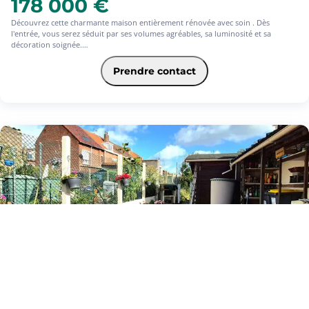
178 000 €
Découvrez cette charmante maison entièrement rénovée avec soin . Dès
l'entrée, vous serez séduit par ses volumes agréables, sa luminosité et sa
décoration soignée.
Elle offre un bel espace de vie convivial, une cuisine fonctionnelle, 3 chambres
confortables, ainsi qu'un dressing idéal pour optimiser votre rangement.
Prendre contact
À l'extérieur, profitez d'un jardin sans vis a vis
Maison rénovée récemment
3 chambres + dressing
Aucun travaux à prévoir
Un véritable petit bijou où il ne reste plus qu'à poser vos meubles ! Une visite
s'impose rapidement.
Les informations sur les risques auxquels ce bien est exposé sont disponibles
sur le site Géorisques : www. georisques.gouv.fr
10
Maison à vendre - TOURCOING, 5 pièces