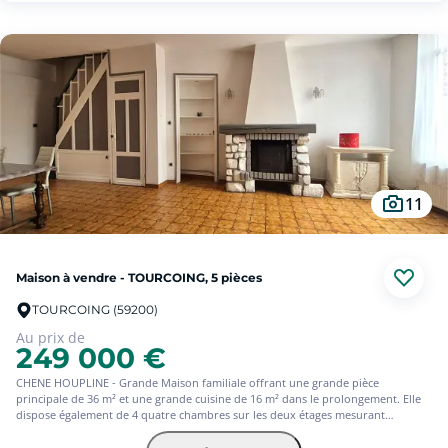
L'étage se compose de trois chambres et d'une salle de bain familiale.
Les combles aménageables permettent de créer facilement une quatrième
chambre, un bureau ou une suite parentale selon vos besoins.
Une cave saine vient compléter ce bien, offrant un espace de stockage
supplémentaire toujours appréciable.
Stationnements aisés. transports à proximité .
Un bien à fort potentiel, idéal pour une famille ou un projet d'évolution !
Quelques travaux de rafraichissement sont à prévoir.
Toiture récente.
Les informations sur les risques auxquels ce bien est exposé sont disponibles
sur le site Géorisques : www. georisques.gouv.fr (5.88 % d'honoraires TTC à la
11
charge de l'acquéreur.)
Maison à vendre - TOURCOING, 5 pièces
TOURCOING (59200)
Au prix de
249 000 €
CHENE HOUPLINE - Grande Maison familiale offrant une grande pièce
principale de 36 m² et une grande cuisine de 16 m² dans le prolongement. Elle
dispose également de 4 quatre chambres sur les deux étages mesurant
respectivement 17.5 m², 11.5 m² au premier, 15 m² au sol au second ; et d'une
salle de douche au rez-de-chaussée et d'une salle de bains à l'étage. Le jardin