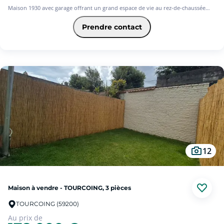
Maison 1930 avec garage offrant un grand espace de vie au rez-de-chaussée
composé d'un séjour , d'une salle de bains et d'une grande cuisine.
Prendre contact
Le premier étage se compose d'un palier ainsi que de deux chambres de belles
tailles.
Le second niveau possède également 2 autres chambres.
Cette maison a l'avantage d'avoir un beau jardin.
Une visite s'impose.
Les informations sur les risques auxquels ce bien est exposé sont disponibles
sur le site Géorisques : www. georisques.gouv.fr
12
Maison à vendre - TOURCOING, 3 pièces
TOURCOING (59200)
Au prix de