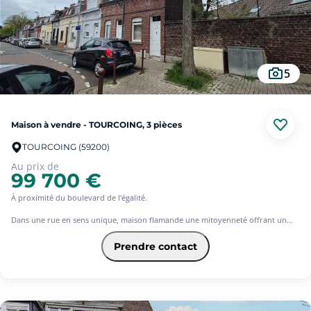
ETAT TECHNIQUE IRRÉPROCHABLE.
Ce bien mérite vraiment toute votre attention.
Les informations sur les risques auxquels ce bien est exposé sont disponibles
sur le site Géorisques : www. georisques.gouv.fr
5
Maison à vendre - TOURCOING, 3 pièces
TOURCOING (59200)
Au prix de
99 700 €
À proximité du boulevard de l'égalité.
Dans une rue en sens unique, maison flamande une mitoyenneté offrant un
hall d'entrée, un séjour et une cuisine aménagée au rez-de-chaussée.
Prendre contact
Le premier niveau dessert une grande salle de bains ainsi qu'une chambre.
Le deuxième étage se compose de la seconde chambre.
Ce bien situé dans un environnement très calme bénéficie d'une cour de 18 M2.