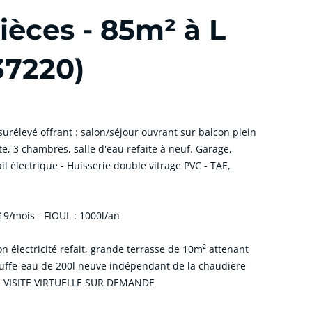
èces - 85m² à L
7220)
rélevé offrant : salon/séjour ouvrant sur balcon plein
e, 3 chambres, salle d'eau refaite à neuf. Garage,
ail électrique - Huisserie double vitrage PVC - TAE,
19/mois - FIOUL : 1000l/an
ion électricité refait, grande terrasse de 10m² attenant
auffe-eau de 200l neuve indépendant de la chaudière
e . VISITE VIRTUELLE SUR DEMANDE