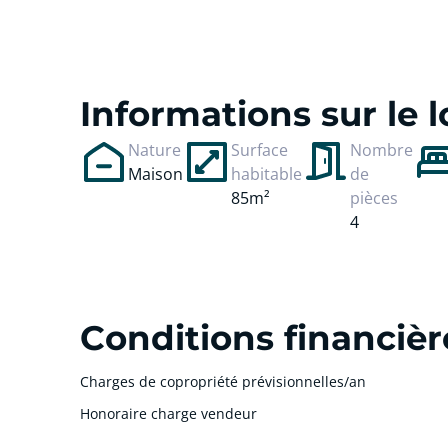
cliquer pour afficher plus du text
Informations sur le
Nature
Surface
Nombre
Maison
habitable
de
85m²
pièces
4
Conditions financièr
Charges de copropriété prévisionnelles/an
Honoraire charge vendeur