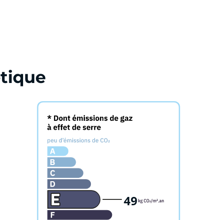
tique
49