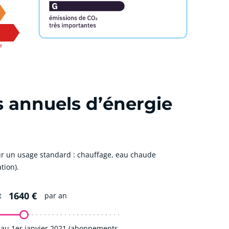
s annuels d’énergie
r un usage standard : chauffage, eau chaude
tion).
1640 €
t
par an
 au 1er janvier 2021 (abonnements