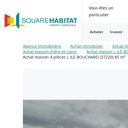
Vous êtes un
particulier
Acheter
Investir
Consulter nos questions fréquentes
Consulter nos questions fréquentes
Consulter nos questions fréquentes
Consulter nos questions fréquentes
Consulter nos questions fréquentes
Consulter nos questions fréquentes
Agence immobilière
Achat immobilier
Achat m
Achat maison Indre-et-Loire
Achat maison L ILE 
Achat maison 4 pièces L ILE BOUCHARD (37220) 85 m²