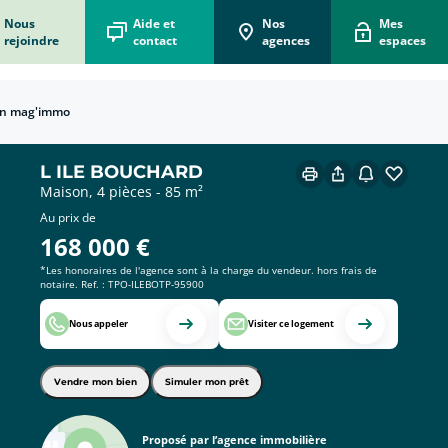
Nous
Aide et
Nos
Mes
rejoindre
contact
agences
espaces
n mag'immo
écorénove mon logement
 vous accompagne dans votre projet d'écorénovation
 Box Acheteur
er le bien qui vous correspond !
ons Vendeur
e immobilier pour vendre vite au meilleur prix !
x du mètre carré en France
ions et départements français.
 Box Locataire
on pour simplifier votre location !
L ILE BOUCHARD
Maison, 4 pièces - 85 m²
Au prix de
168 000
€
*Les honoraires de l'agence sont à la charge du vendeur. hors frais de
notaire. Ref. : TPO-ILEBOTP-95900
Nous appeler
Visiter ce logement
Vendre mon bien
Simuler mon prêt
Proposé par l’agence immobilière