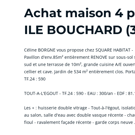
Achat maison 4 pi
ILE BOUCHARD (3
Céline BORGNE vous propose chez SQUARE HABITAT -
Pavillon d'env.85m² entièrement RENOVE sur sous-sol su
sud et une terrasse de 10m², grande cuisine A/E ouvert
cellier et cave. Jardin de 534 m² entièrement clos. Port
TF.24 : 590
TOUT-A-L'EGOUT - TF.24 : 590 - EAU : 300/an - EDF : 81.
Les + : huisserie double vitrage - Tout-à-l'égout, isolat
au salon, salle d'eau avec double vasque récente - ch
fioul - ravalement façade récente - garde corps neuv