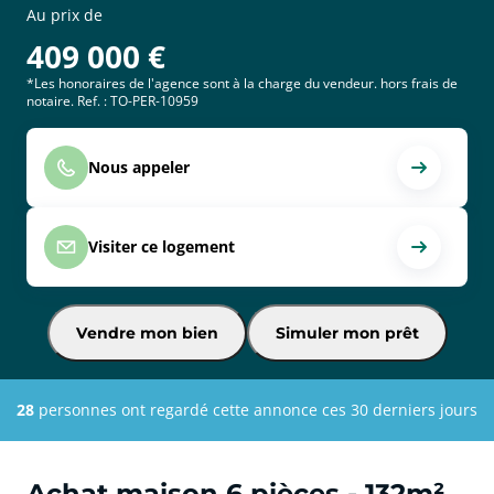
Au prix de
409 000
€
*Les honoraires de l'agence sont à la charge du vendeur. hors frais de
notaire. Ref. : TO-PER-10959
Nous appeler
Visiter ce logement
Vendre mon bien
Simuler mon prêt
28
personnes ont regardé cette annonce ces 30 derniers jours
Achat maison 6 pièces - 132m²