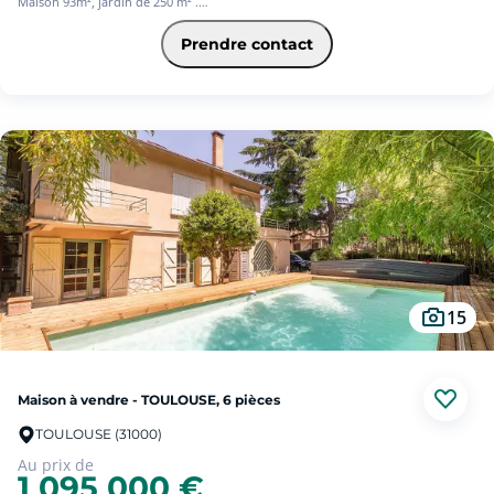
Maison 93m², jardin de 250 m² .
Cette maison est composée d'une entrée / salon, une cuisine séparée, une
Prendre contact
grande pièce de vie, et une salle de bain, un WC et une suite parentale.
A l'étage 2 grandes chambres avec un point d'eau.
Ses atouts : Le secteur, les nombreuses possibilités d'aménagement, le grand
jardin, une cave.
Rare sur le secteur avec beaucoup de potentiel.
A visiter sans tarder.
15
Maison à vendre - TOULOUSE, 6 pièces
TOULOUSE (31000)
Au prix de
1 095 000 €