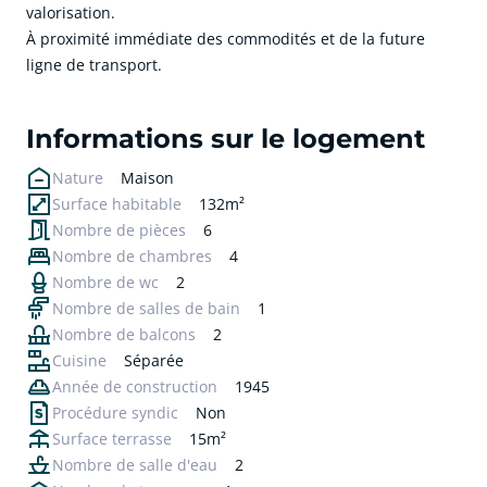
valorisation.
À proximité immédiate des commodités et de la future
ligne de transport.
cliquer pour afficher plus du text
Informations sur le logement
Nature
Maison
Surface habitable
132m²
Nombre de pièces
6
Nombre de chambres
4
Nombre de wc
2
Nombre de salles de bain
1
Nombre de balcons
2
Cuisine
Séparée
Année de construction
1945
Procédure syndic
Non
Surface terrasse
15m²
Nombre de salle d'eau
2