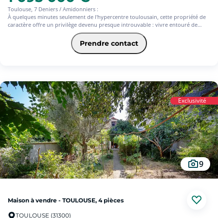
Toulouse, 7 Deniers / Amidonniers :
À quelques minutes seulement de l'hypercentre toulousain, cette propriété de
caractère offre un privilège devenu presque introuvable : vivre entouré de
nature, dans un environnement préservé, intime et parfaitement à l'abri des
regards.
Prendre contact
Implantée au coeur d'une parcelle paysagée d'environ 1 000 m², cette élégante
maison des années 30, rénovée avec des prestations de qualité, déploie près de
230 m² habitables dans une atmosphère chaleureuse et raffinée.
La maison principale développe environ 202 m² habitables, et s'articule autour
d'une superbe pièce de vie baignée de lumière, ouverte sur les extérieurs et
Exclusivité
pensée pour les moments de partage.
L'espace nuit comprend quatre chambres, dont deux véritables suites
disposant chacune de leur salle d'eau privative, offrant confort et
indépendance à toute la famille.
À l'extérieur, le jardin paysager, parfaitement préservé des regards, accueille
une magnifique piscine chauffée au sel, véritable invitation à la détente dans un
9
environnement rare en centre-ville.
La propriété bénéficie également de nombreux atouts complémentaires :
- Deux garages fermés
Maison à vendre - TOULOUSE, 4 pièces
- Un studio indépendant d'environ 25 m², idéal pour recevoir, exercer une
activité professionnelle ou générer un revenu locatif.
TOULOUSE (31300)