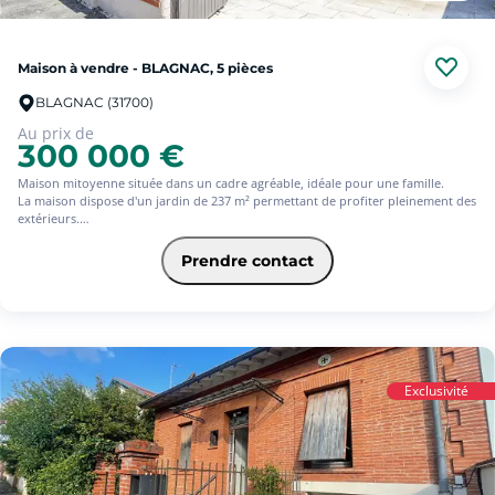
Maison à vendre - BLAGNAC, 5 pièces
BLAGNAC (31700)
Au prix de
300 000 €
Maison mitoyenne située dans un cadre agréable, idéale pour une famille.
La maison dispose d'un jardin de 237 m² permettant de profiter pleinement des
extérieurs.
Au rez-de-chaussée, vous trouverez une cuisine séparée, un séjour convivial,
un WC ainsi qu'une salle d'eau et une véranda
Prendre contact
À l'étage, l'espace nuit comprend 3 chambres, un bureau ainsi qu'une salle
d'eau.
Un garage fermé complète ce bien.
Maison fonctionnelle et agréable à vivre, proche des commodités.
Des travaux sont à prévoir.
(5.76 % d'honoraires TTC à la charge de l'acquéreur.)
Exclusivité