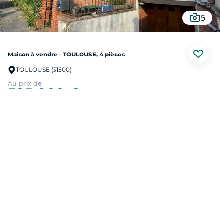
5
Maison à vendre - TOULOUSE, 4 pièces
TOULOUSE (31500)
Au prix de
525 000 €
Coeur Guilhemery - Très bel emplacement à proximité immédiate de la place
Pinel.
Au calme absolu, édifiée sur une parcelle de 430m2, sans vis à vis et exposée
sud, venez découvrir cette ravissante maison toulousaine d'environ 105m2,
entièrement à rénover.
Prendre contact
Elle bénéficie d'un sous-sol complet avec garage ainsi que d'une véranda
supplémentaire côté jardin.
Très beau potentiel, travaux à prévoir. (5.00 % d'honoraires TTC à la charge de
l'acquéreur.)