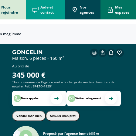
Nous
Aide et
Nos
Mes
rejoindre
contact
agences
espaces
n mag'immo
écorénove mon logement
 vous accompagne dans votre projet d'écorénovation
 Box Acheteur
er le bien qui vous correspond !
ons Vendeur
e immobilier pour vendre vite au meilleur prix !
x du mètre carré en France
ions et départements français.
 Box Locataire
on pour simplifier votre location !
GONCELIN
Maison, 6 pièces - 160 m²
Au prix de
345 000
€
*Les honoraires de l'agence sont à la charge du vendeur. hors frais de
notaire. Ref. : SR-LTO-18251
Nous appeler
Visiter ce logement
Vendre mon bien
Simuler mon prêt
Proposé par l’agence immobilière