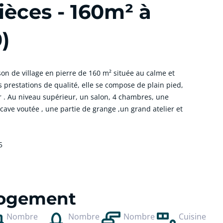
ièces - 160m² à
)
n de village en pierre de 160 m² située au calme et
restations de qualité, elle se compose de plain pied,
r . Au niveau supérieur, un salon, 4 chambres, une
e cave voutée , une partie de grange ,un grand atelier et
5
 logement
Nombre
Nombre
Nombre
Cuisine