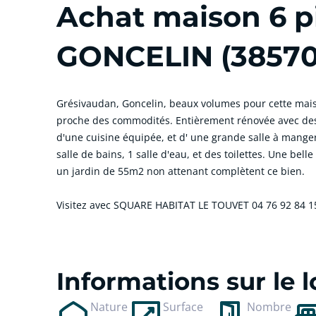
Achat maison 6 p
GONCELIN (38570
Grésivaudan, Goncelin, beaux volumes pour cette maiso
proche des commodités. Entièrement rénovée avec des p
d'une cuisine équipée, et d' une grande salle à mange
salle de bains, 1 salle d'eau, et des toilettes. Une bell
un jardin de 55m2 non attenant complètent ce bien.
Visitez avec SQUARE HABITAT LE TOUVET 04 76 92 84 1
cliquer pour afficher plus du text
Informations sur le
Nature
Surface
Nombre