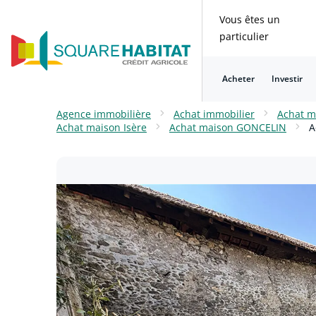
Vous êtes un
particulier
Acheter
Investir
Consulter nos questions fréquentes
Consulter nos questions fréquentes
Consulter nos questions fréquentes
Consulter nos questions fréquentes
Consulter nos questions fréquentes
Consulter nos questions fréquentes
Agence immobilière
Achat immobilier
Achat m
Achat maison Isère
Achat maison GONCELIN
A