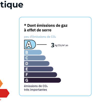
tique
3