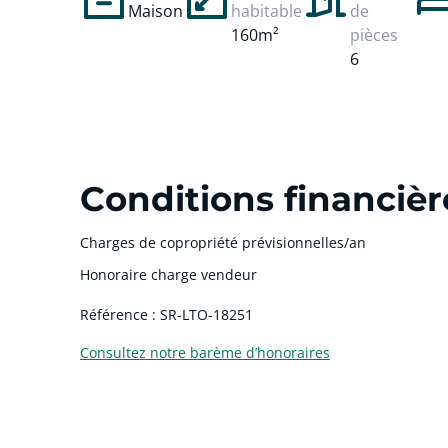
Maison
habitable
de
160m²
pièces
6
Conditions financièr
Charges de copropriété prévisionnelles/an
Honoraire charge vendeur
Référence : SR-LTO-18251
Consultez notre barème d’honoraires