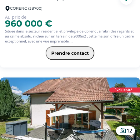
CORENC (38700)
Au prix de
960 000 €
Située dans le secteur résidentiel et privilégié de Corenc , à l'abri des regards et
au calme absolu, nichée sur un terrain de 2000m2 , cette maison offre un cadre
exceptionnel, avec une vue imprenable.
La maison dispose d'équipements modernes ( pompe à chaleur air eau,
panneaux photovoltaiques, et chauffe eau solaire ). Composée d'une vaste et
Prendre contact
lumineuse pièce de vie agrémentée d'un insert, accès direct au jardin, cuisine
indépendante haut de gamme, 5 chambres, un bureau, 2 salle de bains, 3 wc,
un garage et une cave.
Cette maison est idéale pour une famille en quête de confort et de tranquillité.
Visitez en exclusivité avec SQUARE HABITAT 06 60 73 98 22
Exclusivité
12