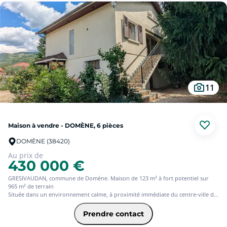
11
Maison à vendre - DOMÈNE, 6 pièces
DOMÈNE (38420)
Au prix de
430 000 €
GRESIVAUDAN, commune de Domène. Maison de 123 m² à fort potentiel sur
965 m² de terrain
Située dans un environnement calme, à proximité immédiate du centre-ville de
Domène et des commodités, découvrez cette maison de 1972 offrant de belles
perspectives d'évolution.
Prendre contact
Espace de vie : Un vaste séjour lumineux ouvrant sur une terrasse exposée
plein sud, et une cuisine équipée séparée. Espace nuit : 3 chambres, salle de