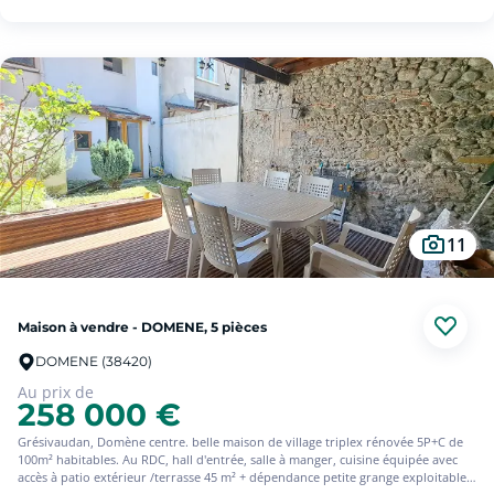
bain et wc.
Chauffage au gaz et climatisation réversible dans le salon.
Annexes : Un grand garage de 35 m² et une cave.
Le terrain : Une parcelle de 965 m² entièrement close (portail électrique),
arborée d'arbres fruitiers.
De nombreuses possibilités d'extensions grâce à un sous-sol et des combles
aménageables.
Une maison saine idéalement située dans un quartier paisible. Des travaux de
rafraîchissement sont à prévoir, offrant une excellente opportunité de
personnaliser entièrement ce bien selon vos besoins.
Pour toute information complémentaire ou pour planifier une visite, contactez
l'agence SQUARE HABITAT au 04 76 77 49 00.
11
Maison à vendre - DOMENE, 5 pièces
DOMENE (38420)
Au prix de
258 000 €
Grésivaudan, Domène centre. belle maison de village triplex rénovée 5P+C de
100m² habitables. Au RDC, hall d'entrée, salle à manger, cuisine équipée avec
accès à patio extérieur /terrasse 45 m² + dépendance petite grange exploitable