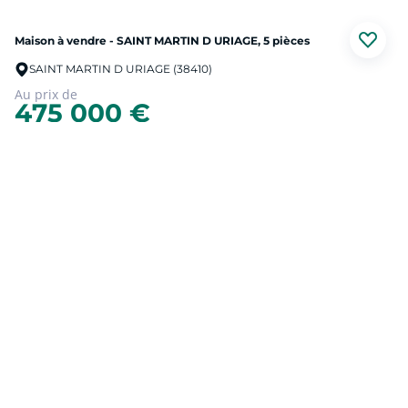
Maison à vendre - SAINT MARTIN D URIAGE, 5 pièces
SAINT MARTIN D URIAGE (38410)
Au prix de
475 000 €
Exclusivité, Saint Martin d'Uriage, maison individuelle 5 pièces construite en
2004, articulée sur 2 niveaux d'une surface de 116 m² sur un terrain clôt et plat
de 1000 m².
Maison fonctionnelle composée en rez-de-chaussée d'une entrée avec grand
Prendre contact
placard et coin bureau, toilette séparé avec point d'eau, pièce de vie lumineuse
orientée sud donnant sur la terrasse et jardin, séjour avec cheminée insert,
salle à manger, cuisine ouverte aménagée et équipée avec accès direct au
garage. A ce même niveau, une chambre et une salle d'eau.
A l'étage, le coin nuit avec 3 chambres dont une avec balcon, une salle de bains
avec baignoire, douche et wc.
En complément, un garage attenant avec mezzanine et un carport 1 place de
stationnement..
Pompe à chaleur réversible climatisation dans toutes les pièces, chauffage
électrique au sol, DV PVC. Portail motorisé, porte de garage motorisée.
Assainissement aux normes.
A 3 minutes en voiture du centre bourg de Saint Martin d'Uriage, ramassage