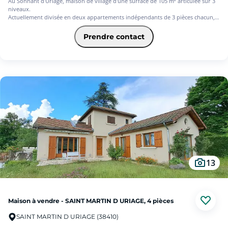
Au Sonnant d'Uriage, maison de village d'une surface de 105 m² articulée sur 3
niveaux.
Actuellement divisée en deux appartements indépendants de 3 pièces chacun,
surface de 63 m² et 42 m². Possibilité de réaménagement en une seule maison
d'habitation avec la réunion des deux appartements, moyennant travaux.
Prendre contact
Le premier appartement T3 d'une surface d'environ 63 m² se compose en RDC
d'une entrée,/séjour avec poêle à bois, cuisine indépendante aménagée/
équipée et salle de bains / buanderie. Aux étages supérieures, 1 chambre, salle
d'eau et toilettes séparés. Combles partiellement aménagée (isolées, électricité,
velux) pouvant accueillir une 2ème chambre avec espace de rangement.
En complément un extérieur devant la maison d'environ 40 m² permet de
profiter des beaux jours et/ou stationner un véhicule.
(pose d'un nouveau parquet sur le sol de la pièce de vie en RDC en cours)
Le deuxième appartement T3 d'une surface d'environ 42 m² avec son accès
indépendant se compose au RDC d'une pièce de vie séjour, salle à manger,
cuisine aménagée/équipée et en étage 2 chambres, salle d'eau / buanderie,
toilettes séparés. Potentiel locatif de 650 euros HC / mois.
13
Chauffage électrique + bois.
Au calme, en retrait de la route du Sonnant. Exposition Sud/Ouest.
Pas de charges de copropriété.
Actuellement libre de toute occupation. Potentiel locatif: 650 euros HC et 750
euros HC.
Maison à vendre - SAINT MARTIN D URIAGE, 4 pièces
Visitez avec SQUARE HABITAT Uriage 04 76 89 15 00
SAINT MARTIN D URIAGE (38410)