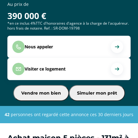
Au prix de
390 000
€
*en ce inclus 4%TTC d'honoraires d'agence à la charge de l'acquéreur.
hors frais de notaire. Ref. : SR-DOM-19798
Nous appeler
Visiter ce logement
Vendre mon bien
Simuler mon prêt
42
personnes ont regardé cette annonce ces 30 derniers jours
Achat maison 5 pièces - 131m² à