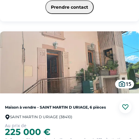
sur 2 niveaux, toilettes. A l'étage, dégagement, pièce télé (ou possibilité
chambre ), chambre, salle de bains avec douche et baignoire. toilettes, au 3 ème
Prendre contact
niveau grande chambre + pièce bureau. La maison dispose également d'une
cave.
Chauffage individuel au gaz, double vitrage phonique, volets roulants solaires,
porte d'entrée changée, façade rénovée, Rare pour le secteur, possibilité d'un
grand garage non attenant en sus du prix localisé hyper centre avec accès facile
avec porte motorisée et installation borne de recharge. Idéal jeune couple. A
visiter avec SQUARE HABITAT DOMENE 04 76 77 49 00
15
Maison à vendre - SAINT MARTIN D URIAGE, 6 pièces
SAINT MARTIN D URIAGE (38410)
Au prix de
225 000 €