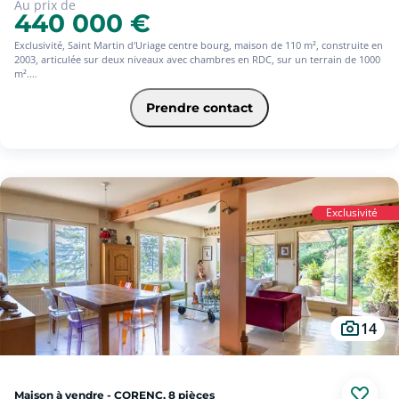
Au prix de
440 000 €
Exclusivité, Saint Martin d'Uriage centre bourg, maison de 110 m², construite en
2003, articulée sur deux niveaux avec chambres en RDC, sur un terrain de 1000
m².
Se compose en rez-de-chaussée d'une grande et lumineuse pièce de vie séjour
Prendre contact
avec cheminée insert, ouvrant sur un balcon et terrasse, salle à manger, cuisine
ouverte et arrière cuisine. A ce même niveau, deux chambres, une salle d'eau et
toilettes séparés.
A l'étage, palier desservant une chambre avec salle de bains, toilettes séparés
ainsi qu'une pièce pouvant servir de bureau, dressing ou 4ème petite chambre.
Double vitrage bois. Chauffage électrique et cheminée insert. Possibilité
d'installer une PAC réversible.
Exclusivité
En complément, carport et une cave en sous-sol.
Centre bourg de Saint Martin d'Uriage, à proximité immédiate des commerces,
transports et écoles.
Visitez en exclusivité avec SQUARE HABITAT Uriage, Charles Hayat 06 67 96 12 43
14
Maison à vendre - CORENC, 8 pièces