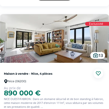
Des travaux sont à prévoir. Une partie de la maison est en DPE G et une autre
en D.
Idéal pour un investissement locatif ou un premier achat.
A visiter sans tarder!
Honoraires charges vendeur Réf : 38559-MRU
Pour plus d'informations ou pour programmer une visite merci de contacter
Exclusivité
Marie RUDIO 06-46-85-16-10 ou marie.rudio@squarehabitat.fr.
13
Maison à vendre - Nice, 4 pièces
Nice (06200)
Au prix de
890 000 €
NICE OUEST/FABRON : Dans un domaine sécurisé et de bon standing à Fabron,
cette maison moderne de 2017 d'environ 111m², vous séduira par ses volumes
et ses prestations de qualité.