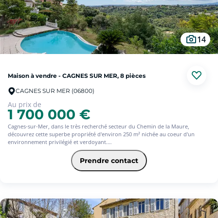
14
Maison à vendre - CAGNES SUR MER, 8 pièces
CAGNES SUR MER (06800)
Au prix de
1 700 000 €
Cagnes-sur-Mer, dans le très recherché secteur du Chemin de la Maure,
découvrez cette superbe propriété d'environ 250 m² nichée au coeur d'un
environnement privilégié et verdoyant.
Édifiée sur un terrain de 5 000 m² dont 2 000 m² exploitables et le reste en zone
Prendre contact
verte, cette maison offre un véritable havre de paix avec une vue dégagée
exceptionnelle jusqu'au château de Cagnes-sur-Mer et une exposition sud-
ouest idéale pour profiter du soleil toute la journée.
Cette maison d'architecte séduit par ses beaux volumes, sa luminosité et la
qualité de ses prestations : chauffage au sol, climatisation, aspiration
centralisée, tout a été pensé pour un confort optimal.