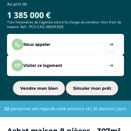
Au prix de
1 385 000
€
*Les honoraires de l'agence sont à la charge du vendeur. hors frais de
notaire. Ref. : PCA-CAG-38639-EDE
Nous appeler
Visiter ce logement
Vendre mon bien
Simuler mon prêt
22
personnes ont regardé cette annonce ces 30 derniers jours
Achat maison 8 pièces - 307m²