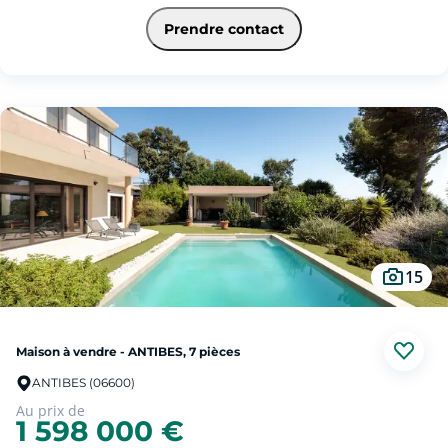
L'espace de vie est composé d'une entrée avec placard, d'un séjour lumineux de
plus de 51 m² avec cuisine américaine parfaitement équipée et aménagée ainsi
Prendre contact
qu'un WC invité. La pièce à vivre est prolongée par une terrasse au Sud et une
terrasse à l'Ouest.
Au rez-de-jardin, vous retrouvez l'espace nuit composé de 3 chambres avec
rangements dont une suite parentale avec dressing et salle de bain (douche et
baignoire), d'un WC indépendant et d'une salle de bain invité avec coin
buanderie.
Un sous-sol de plus de 50m² est composé de 2 pièces de plus de 20m² chacune
ainsi qu'une salle d'eau avec WC. Cet espace vous permet d'envisager de
nombreuses possibilités d'aménagement : chambre d'amis, salle de jeux, salle
de sport,...
A l'extérieur, vous serez séduits par les nombreuses terrasses, par le jardin
privatif de plus de 100m² avec possibilité d'installer une petite piscine, ainsi que
par le toit-terrasse avec vue panoramique sur les collines et le Baou de St
Jeannet.
Un grand garage avec rangements et accès direct à la maison complète
15
parfaitement ce bien rare sur le marché.
Possibilité d'acquérir 1 garage et 1 place de stationnement en sus.
A visiter sans tarder !
Maison à vendre - ANTIBES, 7 pièces
ANTIBES (06600)
Au prix de
1 598 000 €