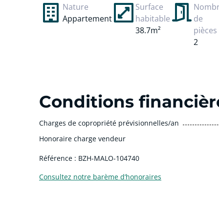
Nature
Surface
Nomb
Appartement
habitable
de
38.7m²
pièces
2
Conditions financièr
Charges de copropriété prévisionnelles/an
Honoraire charge vendeur
Référence : BZH-MALO-104740
Consultez notre barème d’honoraires