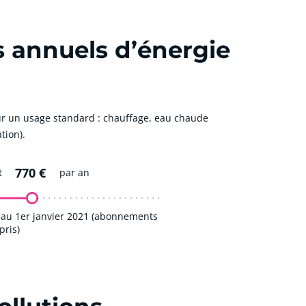
s annuels d’énergie
r un usage standard : chauffage, eau chaude
tion).
770 €
t
par an
 au 1er janvier 2021 (abonnements
ris)