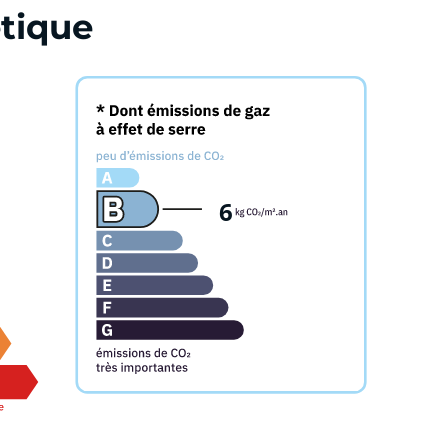
tique
6