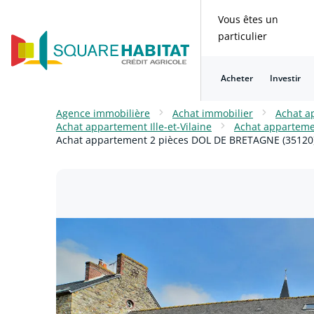
Vous êtes un
particulier
Acheter
Investir
Consulter nos questions fréquentes
Consulter nos questions fréquentes
Consulter nos questions fréquentes
Consulter nos questions fréquentes
Consulter nos questions fréquentes
Consulter nos questions fréquentes
Agence immobilière
Achat immobilier
Achat a
Achat appartement Ille-et-Vilaine
Achat appartem
Achat appartement 2 pièces DOL DE BRETAGNE (35120)