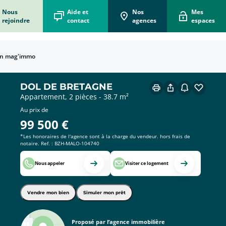
Nous
Aide et
Nos
Mes
rejoindre
contact
agences
espaces
n mag'immo
écorénove mon logement
 vous accompagne dans votre projet d'écorénovation
 Box Acheteur
er le bien qui vous correspond !
ons Vendeur
e immobilier pour vendre vite au meilleur prix !
x du mètre carré en France
ions et départements français.
 Box Locataire
on pour simplifier votre location !
DOL DE BRETAGNE
Appartement, 2 pièces - 38.7 m²
Au prix de
99 500
€
*Les honoraires de l'agence sont à la charge du vendeur. hors frais de
notaire. Ref. : BZH-MALO-104740
Nous appeler
Visiter ce logement
Vendre mon bien
Simuler mon prêt
Proposé par l’agence immobilière