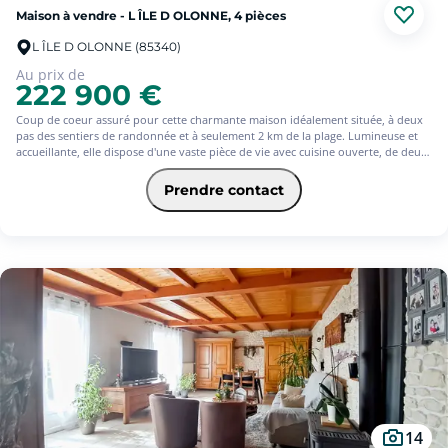
Maison à vendre - L ÎLE D OLONNE, 4 pièces
L ÎLE D OLONNE (85340)
Au prix de
222 900 €
Coup de coeur assuré pour cette charmante maison idéalement située, à deux
pas des sentiers de randonnée et à seulement 2 km de la plage. Lumineuse et
accueillante, elle dispose d'une vaste pièce de vie avec cuisine ouverte, de deux
chambres, d'une salle d'eau et de WC séparés. Côté pratique, vous profiterez
d'un grand sous-sol complet en rez-de-jardin comprenant garage, chaufferie et
Prendre contact
cave ? un espace modulable selon vos envies ? ainsi qu'un second grand garage
indépendant, parfait pour concrétiser tous vos projets.
Bien que quelques travaux soient à prévoir, ne manquez pas cette opportunité
de vivre dans un cadre idyllique, où nature et tranquillité se rencontrent.
14