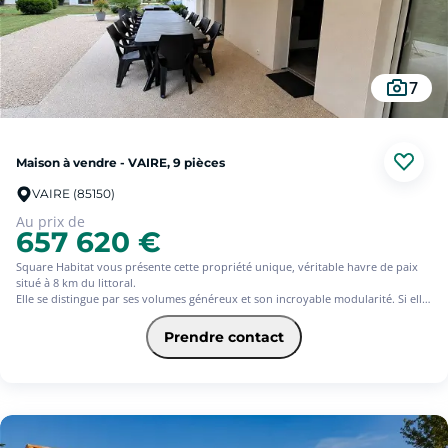
7
Maison à vendre - VAIRE, 9 pièces
VAIRE (85150)
Au prix de
657 620 €
Square Habitat vous présente cette propriété unique, véritable havre de paix
situé à 8 km du littoral.
Elle se distingue par ses volumes généreux et son incroyable modularité. Si elle
se compose actuellement de trois espaces de vie indépendants, elle offre la
possibilité rare d'être réunie en une vaste habitation de plain-pied, capable de
Prendre contact
s'adapter à tous vos projets de vie.
L'extérieur est une véritable invitation à la détente et aux réceptions. Vous
profiterez d'un cadre de vie privilégié autour d'une piscine chauffée et d'un
kiosque aménagé avec cuisine d'été, parfaits pour vos soirées estivales. Le
jardin, agrémenté d'un terrain de badminton et d'un boulodrome, ainsi qu'un
grand garage, complètent ce décor exceptionnel.
Une opportunité rare d'allier confort, grands espaces et sérénité, le tout à deux