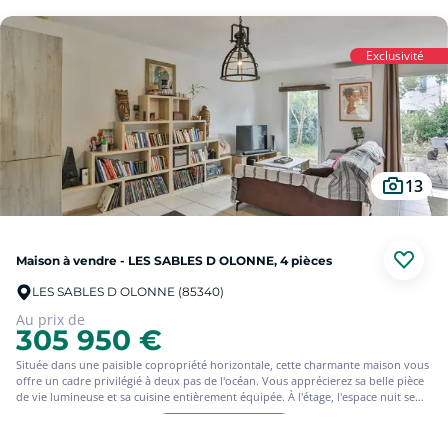
Exclusivité
13
Maison à vendre - LES SABLES D OLONNE, 4 pièces
LES SABLES D OLONNE (85340)
Au prix de
305 950 €
Située dans une paisible copropriété horizontale, cette charmante maison vous
offre un cadre privilégié à deux pas de l'océan. Vous apprécierez sa belle pièce
de vie lumineuse et sa cuisine entièrement équipée. À l'étage, l'espace nuit se
compose de trois chambres confortables ainsi que de deux pièces d'eau. Pour
vos moments de détente, profitez pleinement de votre jardin privatif ou de la
Prendre contact
piscine de la résidence. Que ce soit pour une résidence principale ou