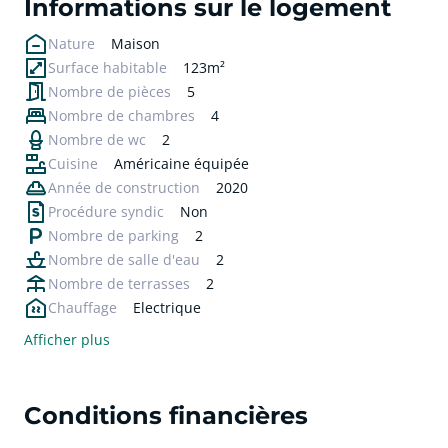
Informations sur le logement
Nature
Maison
Surface habitable
123m²
Nombre de pièces
5
Nombre de chambres
4
Nombre de wc
2
Cuisine
Américaine équipée
Année de construction
2020
Procédure syndic
Non
Nombre de parking
2
Nombre de salle d'eau
2
Nombre de terrasses
2
Chauffage
Electrique
Afficher plus
Conditions financières