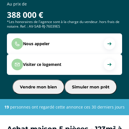
Au prix de
388 000
€
*Les honoraires de l'agence sont à la charge du vendeur. hors frais de
notaire. Ref. : AV-SAB-RJ-76039ES
Nous appeler
Visiter ce logement
Vendre mon bien
Simuler mon prêt
19
personnes ont regardé cette annonce ces 30 derniers jours
Achat maison 5 pièces - 123m² à