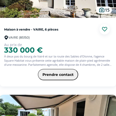
15
Maison à vendre - VAIRE, 6 pièces
VAIRE (85150)
Au prix de
330 000 €
À deux pas du bourg de Vairé et sur la route des Sables d'Olonne, l'agence
Square Habitat vous présente cette agréable maison de plain-pied agrémentée
d'une mezzanine. Parfaitement agencée, elle dispose de 4 chambres, de 2 salles
d'eau et de deux pièces de vie, dont l'une séduit par sa cheminée à insert. Vous
profiterez également de deux cuisines, d'une véranda chauffée pour toutes les
Prendre contact
saisons, ainsi que d'un grand garage à belle hauteur sous plafond. Implantée
sur une parcelle close avec place de stationnement, le bien profite d'un
environnement verdoyant et proche d'espaces naturels protégés. À noter : le
bien est partiellement loué 840  par mois (charges comprises) jusqu'en mai
2026, offrant une flexibilité intéressante.