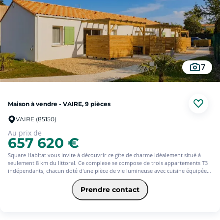
pas du centre-bourg !
7
Maison à vendre - VAIRE, 9 pièces
VAIRE (85150)
Au prix de
657 620 €
Square Habitat vous invite à découvrir ce gîte de charme idéalement situé à
seulement 8 km du littoral. Ce complexe se compose de trois appartements T3
indépendants, chacun doté d'une pièce de vie lumineuse avec cuisine équipée,
de deux chambres confortables et d'un espace extérieur privé. Pour vos
moments de convivialité, vous profiterez d'un kiosque avec cuisine d'été
Prendre contact
commune, d'une piscine chauffée, ainsi que de terrains de badminton et de
pétanque. Un cadre parfait pour des vacances familiales inoubliables.