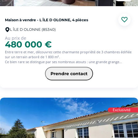
Maison à vendre - L ÎLE D OLONNE, 4 pièces
L ÎLE D OLONNE (85340)
Au prix de
480 000 €
Entre terre et mer, découvrez cette charmante propriété de 3 chambres édifiée
sur un terrain arboré de 1 800 m².
Ce bien rare se distingue par ses nombreux atouts : une grande grange
modulable offrant un fort potentiel d'aménagement, un espace piscine hors sol
et un studio indépendant, parfaits pour concrétiser toutes vos envies. Sa
Prendre contact
situation géographique, à la croisée des marais et de l'océan et desservie par les
sentiers côtiers, vous garantit un cadre de vie paisible et privilégié.
Une visite s'impose sans plus tarder.
Exclusivité