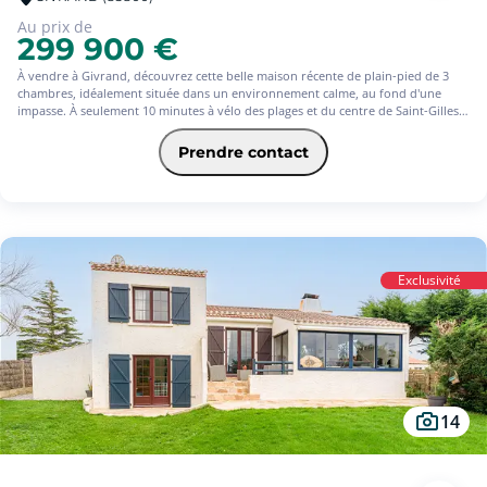
Au prix de
299 900 €
À vendre à Givrand, découvrez cette belle maison récente de plain-pied de 3
chambres, idéalement située dans un environnement calme, au fond d'une
impasse. À seulement 10 minutes à vélo des plages et du centre de Saint-Gilles-
Croix-de-Vie, cette maison offre un cadre de vie privilégié entre littoral et
nature.
Prendre contact
Entièrement achevée et parfaitement entretenue, cette maison ne nécessite
aucun travaux. Elle se compose d'une entrée, d'une spacieuse pièce de vie
lumineuse ouverte sur une grande terrasse, de trois chambres, d'une salle de
bains, d'un WC indépendant et d'un garage attenant.
À l'extérieur, vous profiterez d'un jardin entièrement clos et soigneusement
Exclusivité
entretenu, d'une grande terrasse pouvant accueillir une véranda, de deux
stores bannes et d'un espace de stationnement permettant d'accueillir deux
véhicules supplémentaires.
Cette maison à Givrand bénéficie d'un emplacement particulièrement recherché
: pistes cyclables au pied de la maison, arrêt de bus scolaire à proximité
immédiate et terres agricoles à l'arrière, offrant un environnement paisible et
dégagé.
14
Les atouts de cette maison:
Maison récente de plain-pied
3 chambres