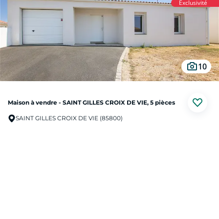
Exclusivité
Un garage de 27 m² avec faux grenier vient compléter l'ensemble, offrant un
espace de rangement appréciable et fonctionnel.
À l'extérieur, vous profiterez d'un jardin clos et arboré de 520 m², d'une
terrasse exposée sud-ouest pour savourer les beaux jours, ainsi que d'un abri
de jardin pour du rangement complémentaire.
Un bien à découvrir sans tarder, où calme, confort et fonctionnalité s'unissent
10
pour une vie de famille épanouie.
Maison à vendre - SAINT GILLES CROIX DE VIE, 5 pièces
SAINT GILLES CROIX DE VIE (85800)
Au prix de
379 000 €
Square Habitat Saint Gilles vous propose en exclusivité cette maison de 90 m²
de 2011 dans une rue idéalement calme de Saint Gilles.
Cette maison bénéficie d'une norme RT 2012 et d'un état général proche du
neuf. Elle est idéale pour un couple avec enfants autant en résidence
Prendre contact
secondaire que principale.
La visite commence par un enrobé adapté au stationnement de votre véhicule
donnant sur un garage de 18 m².