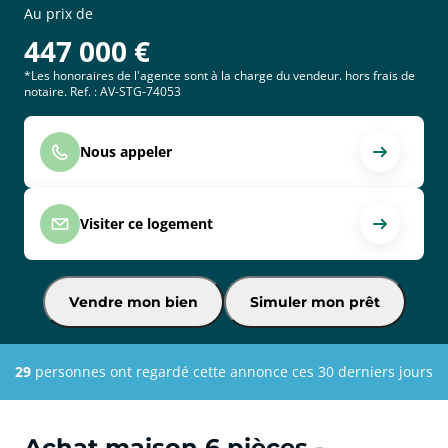
Au prix de
447 000
€
*Les honoraires de l'agence sont à la charge du vendeur. hors frais de
notaire. Ref. : AV-STG-74053
Nous appeler
Visiter ce logement
Vendre mon bien
Simuler mon prêt
29
personnes ont regardé cette annonce ces 30 derniers jours
Achat maison 6 pièces -