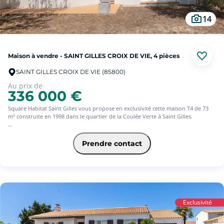
doubles vitrages oscillo-battants et une chaudière gaz solaire.
Un autre point positif à souligner est que le ravalement avant et arrière a été
14
réalisé il y a moins de 2 ans.
Voici une maison idéale à 5 mn de la plage et du coeur de St Gilles Croix de Vie
à un prix défiant toute concurrence.
Maison à vendre - SAINT GILLES CROIX DE VIE, 4 pièces
St Gilles Croix de Vie est la ville balnéaire la plus agréable de Vendée, il y fait
bon vivre toute l'année grâce à son port, sa gare, ses 5 marchés par semaine,
SAINT GILLES CROIX DE VIE (85800)
ses nombreux commerces et restaurants ainsi que ses plages.
Au prix de
336 000 €
Square Habitat Saint Gilles vous propose en exclusivité cette maison T4 de 73
m² construite en 1998 dans le quartier de la Coulée Verte à Saint Gilles.
Idéalement située à 100 mètres de la magnifique Coulée Verte et à proximité du
quartier des Epinettes, l'un des secteurs les plus convoités de Saint Gilles Croix
Prendre contact
de Vie.
Venez découvrir cette ravissante maison de plain-pied à fort potentiel dont la
visite commence par la pièce de vie avec cuisine ouverte d'un total de 40 m².
La visite se prolonge ensuite avec une première chambre spacieuse de 12.5 m²,
suivie de la salle d'eau et du WC.
Exclusivité
On continue avec une deuxième chambre lumineuse de 11 m².
La maison comprend également un grand garage de 27 m² avec mansarde