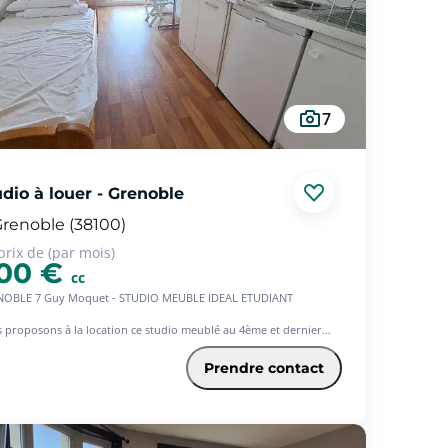
7
dio à louer - Grenoble
renoble (38100)
prix de (par mois)
00 €
cc
OBLE 7 Guy Moquet - STUDIO MEUBLE IDEAL ETUDIANT
 proposons à la location ce studio meublé au 4ème et dernier
e d'une résidence récente, avec ascenseur.
Prendre contact
serez accueilli par la hall d'entrée avec cellier. Une étagère de
ement va également être installée.
ièce de vie est dotée d'une kitchenette avec plaque de cuisson,
 et micro-ondes. Tout le nécessaire à vaisselle ainsi qu'une table