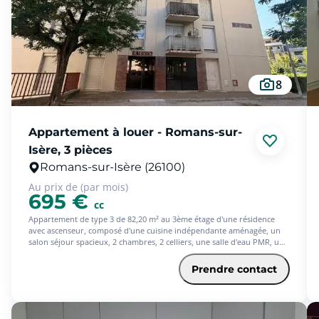
8
Appartement à louer - Romans-sur-
Isère, 3 pièces
Romans-sur-Isère (26100)
Au prix de (par mois)
695 €
cc
Appartement de type 3 de 82,20 m² au 3ème étage d'une résidence
avec ascenseur, composé d'une cuisine indépendante aménagée, un
salon séjour spacieux, 2 chambres, 2 celliers, une salle d'eau PMR, un
WC.
Le bien se complète d'un balcon ainsi qu'une cave.
Prendre contact
Les informations sur les risques auxquels ce bien est exposé sont
disponibles sur le site Géorisques : www. georisques. gouv. fr