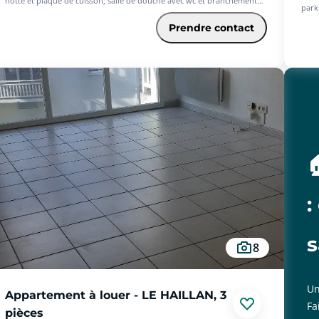
hotte et plaque de cuisson, salle de douche avec wc et branchement
park
lave linge Chauffage individuel électrique. Loyer : 374E Charges : 50E
entr
(place de parking privative, entretien des parties communes et eau
Prendre contact
une c
froide inclus) A proximité immédiates de toutes commodités,
l'off
transports et axes routiers. Disponible de suite Contact Samantha
556?
LEFEVRE 06 13. 25 . 24.. 90 Les informations sur les risques auxquels ce
facu
bien est exposé sont disponibles sur le site Géorisques : www.
18-3
georisques.gouv.fr Les informations sur les risques auxquels ce bien
dossi
est exposé sont disponibles sur le site Géorisques : www.
auxq
georisques.gouv.fr - Les informations sur les risques auxquels ce bien
www.
est exposé sont disponibles sur le site Géorisques :
www.georisques.gouv.fr

:
8
Un
Appartement à louer - LE HAILLAN, 3
Fa
pièces