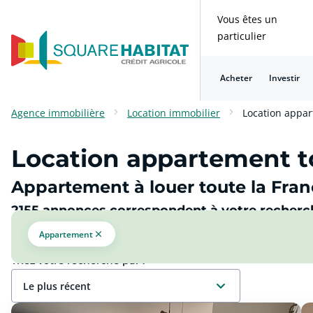
Vous êtes un
particulier
Acheter
Investir
Consulter nos questions fréquentes
Consulter nos questions fréquentes
Consulter nos questions fréquentes
Consulter nos questions fréquentes
Consulter nos questions fréquentes
Consulter nos questions fréquentes
Agence immobilière
Location immobilier
Location appa
Location appartement t
Appartement à louer toute la Fran
2155 annonces correspondent à votre recherc
Appartement
Triez votre recherche par :
le plus récent