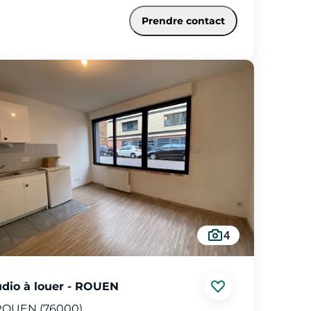
ffage individuel électrique - Les informations sur les risques
uels ce bien est exposé sont disponibles sur le site Géorisques :
Prendre contact
georisques.gouv.fr
4
udio à louer - ROUEN
ROUEN (76000)