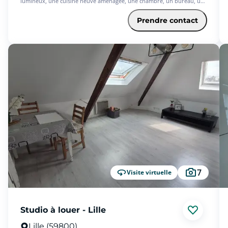
lumineux, une cuisine neuve aménagée, une chambre, un bureau, une
salle de bains, wc. - Les informations sur les risques auxquels ce bien
est exposé sont disponibles sur le site Géorisques :
Prendre contact
www.georisques.gouv.fr
7
Visite virtuelle
Studio à louer - Lille
Lille (59800)