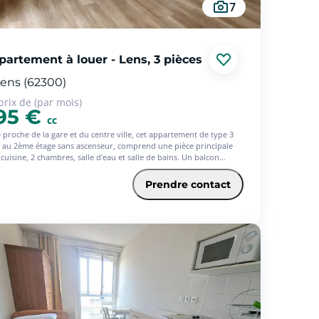
7
partement à louer - Lens, 3 pièces
ens (62300)
prix de (par mois)
95 €
cc
é proche de la gare et du centre ville, cet appartement de type 3
é au 2ème étage sans ascenseur, comprend une pièce principale
cuisine, 2 chambres, salle d'eau et salle de bains. Un balcon
lète ce bien. - Les informations sur les risques auxquels ce bien
exposé sont disponibles sur le site Géorisques :
Prendre contact
georisques.gouv.fr