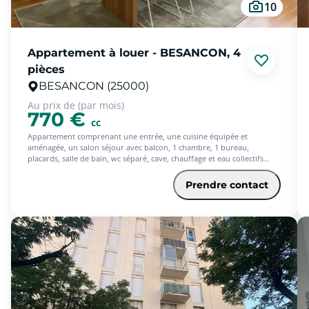
10
Appartement à louer - BESANCON, 4
pièces
BESANCON (25000)
Au prix de (par mois)
770 €
cc
Appartement comprenant une entrée, une cuisine équipée et
aménagée, un salon séjour avec balcon, 1 chambre, 1 bureau,
placards, salle de bain, wc séparé, cave, chauffage et eau collectifs
Libre le 29 Août
Prendre contact