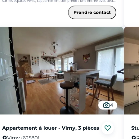
sur les espaces verts, l'appartement comprend : une entrée avec deux
Chau
celliers, un séjour, une chambre, une cuisine intégralement équipée,
auxq
une salle de bains et wc séparés. L'appartement dispose d'un balcon.
Prendre contact
www.
Stationnement gratuit et facile au pied de l'immeuble. - Les
informations sur les risques auxquels ce bien est exposé sont
disponibles sur le site Géorisques : www.georisques.gouv.fr
4
Appartement à louer - Vimy, 3 pièces
St
Vimy (62580)