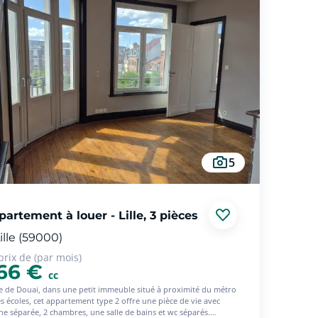
es chaises viennent compléter le coin cuisine.
oin nuit dispose d'un lit simple et d'une armoire de rangements.
alle d'eau est dotée d'une douche, d'un meuble sous vasque, d'un
d miroir et de WC.
auffage est individuel électrique ainsi que l'eau chaude (chauffe-
ans le cellier). L'eau froide est collective et comprise dans les
ges.
informations sur les risques auxquels ce bien est exposé sont
onibles sur le site Géorisques : www. georisques. gouv. fr
5
artement à louer - Lille, 3 pièces
ille (59000)
prix de (par mois)
66 €
cc
e de Douai, dans une petit immeuble situé à proximité du métro
es écoles, cet appartement type 2 offre une pièce de vie avec
ine séparée, 2 chambres, une salle de bains et wc séparés.