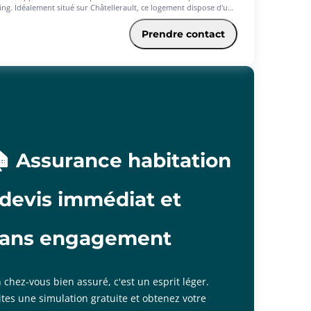
ing. Idéalement situé sur Châtellerault, ce logement dispose d'une
ée avec placard, une cuisine équipée ouverte sur pièce principale,
hambre avec placard, une salle d'eau avec placard, WC. Avec
Prendre contact
re Jeune de l'assurance habitation PACIFICA, votre loyer sera de
 (offre ponctuelle de 3 mois d'assurance offerts)* * Service
ltatif - Conditions en vigueur au 01/06/2026. Offre réservée aux
1ans, sous réserve d'étude et d'acceptation définitive de votre
er par votre Caisse régionale « les informations sur les risques
uels ce bien est exposé sont disponibles sur le site Géorisques :
georisques.gouv.fr ».
 Assurance habitation
 devis immédiat et
sans engagement
 chez-vous bien assuré, c'est un esprit léger.
ites une simulation gratuite et obtenez votre