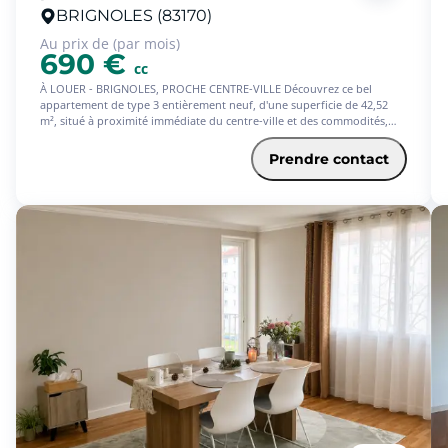
BRIGNOLES (83170)
Au prix de (par mois)
690 €
cc
À LOUER - BRIGNOLES, PROCHE CENTRE-VILLE Découvrez ce bel
appartement de type 3 entièrement neuf, d'une superficie de 42,52
m², situé à proximité immédiate du centre-ville et des commodités,
avec possibilités de stationnement à proximité. L'appartement est
agencé sur trois niveaux et comprend : Au rez-de-chaussée : une
Prendre contact
cuisine aménagée et équipée avec goût, ouverte sur un espace repas
convivial ; Au premier étage : une chambre de 12,18 m² ainsi qu'un WC
séparé ; Au dernier étage : une seconde chambre avec sa salle d'eau
attenante. - Logement entièrement rénové, offrant des prestations
modernes et un agencement optimisé. - Disponible immédiatement -
Prévoir 15 ? par mois au titre de la taxe d'enlèvement des ordures
ménagères (TOM) Cette annonce vous intéresse ? Déposez dès
maintenant votre dossier de candidature sur www.squarehabitat.fr.
Square Habitat Provence Côte d'Azur Votre partenaire immobilier de
confiance.