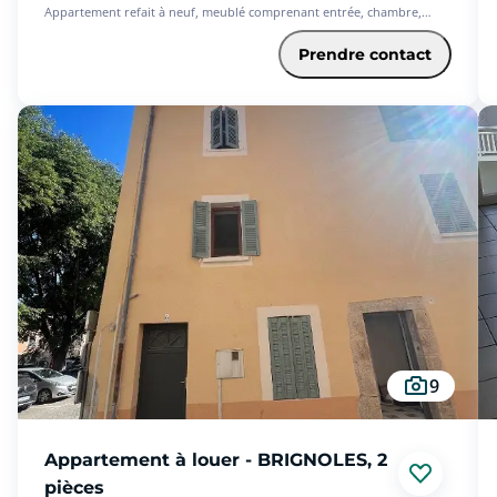
Appartement refait à neuf, meublé comprenant entrée, chambre,
pièce principale avec coin cuisine, salle d'eau avec wc, parking
extérieur privatif, local à vélo sécurisé.
Prendre contact
Disponible à partir du 1er septembre 2026.
720  de loyer + 60 de charges (internet compris) soit un loyer de 780 
par mois.
Si ce logement vous intéresse, déposez dès maintenant votre dossier
sur notre plateforme, ainsi, nous reviendrons vers vous une fois
celui-ci complété.
Les informations sur les risques auxquels ce bien est exposé sont
disponibles sur le site Géorisques : www. georisques.gouv.fr
9
Appartement à louer - BRIGNOLES, 2
pièces