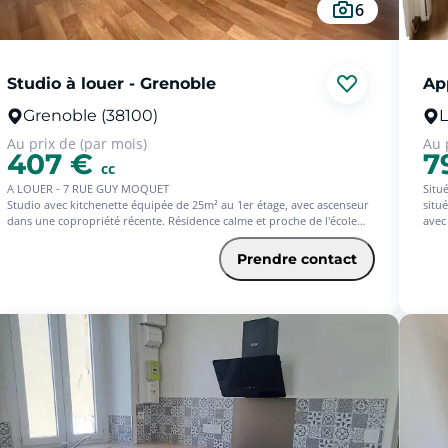
6
Studio à louer - Grenoble
Ap
Grenoble (38100)
L
Au prix de (par mois)
Au 
407 €
7
cc
A LOUER - 7 RUE GUY MOQUET
Situ
Studio avec kitchenette équipée de 25m² au 1er étage, avec ascenseur
situ
dans une copropriété récente. Résidence calme et proche de l'école
avec 
d'urbanisme.
comp
Le studio dispose d'une salle d'eau avec WC et arrivée d'eau (pour lave
est 
Prendre contact
linge).
www.
L'eau froide est collective, le chauffage est individuel électrique.
Tram et transports à proximité
LOCATION NON MEUBLÉE
Les informations sur les risques auxquels ce bien est exposé sont
disponibles sur le site Géorisques : www. georisques. gouv. fr