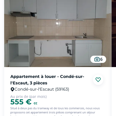
6
Appartement à louer - Condé-sur-
l'Escaut, 3 pièces
Condé-sur-l'Escaut (59163)
Au prix de (par mois)
555 €
cc
Situé à deux pas du tramway et de tous les commerces, nous vous
proposons cet appartement trois pièces comprenant un séjour