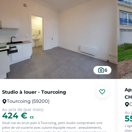
6
Ap
Studio à louer - Tourcoing
CH
Tourcoing (59200)
Au prix de (par mois)
Au 
424 €
5
cc
Situé rue du brun pain à Tourcoing, petit studio comprenant une
L'ag
pièce de vie ouverte avec cuisine équipée neuve : ameublements,
char