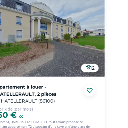
2
partement à louer -
ATELLERAULT, 2 pièces
CHATELLERAULT (86100)
prix de (par mois)
50 €
cc
ence SQUARE HABITAT CHATELLERAULT vous propose ce
mant appartement T2 disposant d'une cave et d'une place de