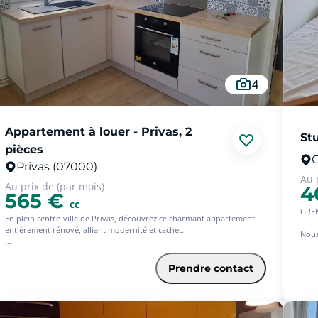
4
Appartement à louer - Privas, 2
Stu
pièces
G
Privas (07000)
Au 
Au prix de (par mois)
4
565 €
cc
GREN
En plein centre-ville de Privas, découvrez ce charmant appartement
entièrement rénové, alliant modernité et cachet.
Nous
étag
Situé au 2ème étage, ce logement lumineux bénéficie d'un
emplacement privilégié, à proximité immédiate des commerces,
Prendre contact
Vous 
services, restaurants et parkings.
rang
Il se compose d'une agréable pièce de vie ouverte sur une cuisine
La p
entièrement aménagée et équipée (plaque de cuisson, four, hotte),
frigo