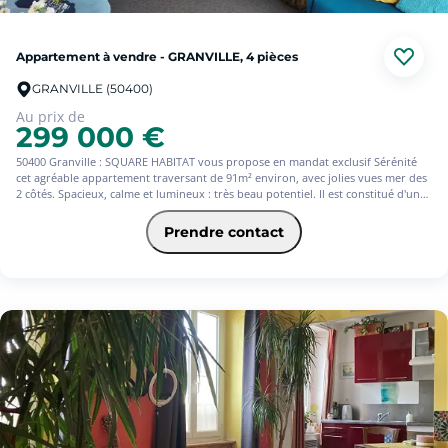
Appartement à vendre - GRANVILLE, 4 pièces
GRANVILLE (50400)
Au prix de
299 000 €
50400 Granville : SQUARE HABITAT vous propose en mandat exclusif Sérénité
cet agréable appartement traversant de 91m² environ, avec jolies vues mer des
2 côtés. Spacieux, calme et lumineux : très beau potentiel. Il est constitué d'une
entrée, d'un séjour, d'une cuisine aménagée-équipée avec loggia, dégagement
avec nombreux rangements, 3 chambres, salle de bains, Wc indépendant - Place
Prendre contact
de stationnement privative dans parking couvert et fermé, cave privative. Il se
situe au 5ème étage avec ascenseur d'une résidence sécurisée récemment
rénovée.