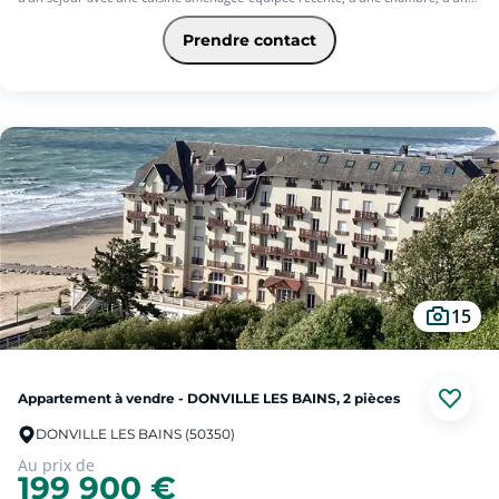
salle d'eau et d'un Wc indépendant. Au 2ème et dernier étage, exposé sud, il
saura vous séduire. Il dispose en outre d'une place de parking privative.
Prendre contact
Idéalement placé à 500 m des commerces du centre ville et à 450 m de la plage
de l'Ermitage.
15
Appartement à vendre - DONVILLE LES BAINS, 2 pièces
DONVILLE LES BAINS (50350)
Au prix de
199 900 €