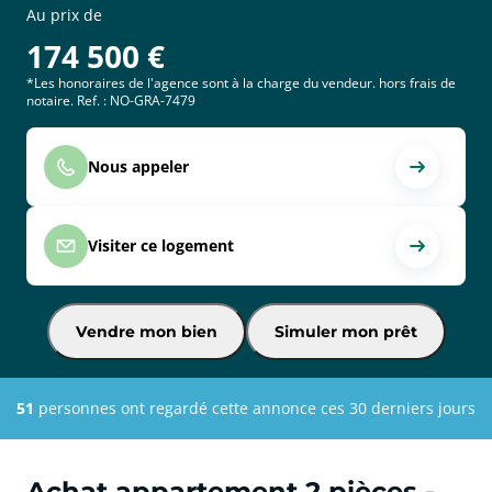
Au prix de
174 500
€
*Les honoraires de l'agence sont à la charge du vendeur. hors frais de
notaire. Ref. : NO-GRA-7479
Nous appeler
Visiter ce logement
Vendre mon bien
Simuler mon prêt
51
personnes ont regardé cette annonce ces 30 derniers jours
Achat appartement 2 pièces -