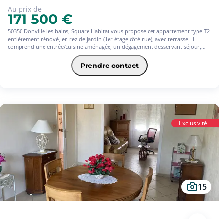
Au prix de
171 500 €
50350 Donville les bains, Square Habitat vous propose cet appartement type T2
entièrement rénové, en rez de jardin (1er étage côté rue), avec terrasse. Il
comprend une entrée/cuisine aménagée, un dégagement desservant séjour,
chambre, salle de bains et Wc indépendant. Clair et agréable, proche toutes
commodités. Le charme de l'ancien rénové.
Prendre contact
Vendu loué avec un loyer mensuel de 600 .
Exclusivité
15