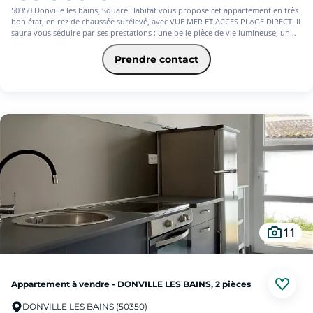
50350 Donville les bains, Square Habitat vous propose cet appartement en très
bon état, en rez de chaussée surélevé, avec VUE MER ET ACCES PLAGE DIRECT. Il
saura vous séduire par ses prestations : une belle pièce de vie lumineuse, un
coin kitchenette aménagé-équipé fonctionnel, une chambre avec placards, une
salle d'eau avec Wc. Stationnement privatif à la résidence. Idéal pour pied à
Prendre contact
terre, les pieds dans l'eau.
11
Appartement à vendre - DONVILLE LES BAINS, 2 pièces
DONVILLE LES BAINS (50350)