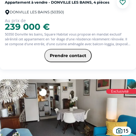
Appartement à vendre - DONVILLE LES BAINS, 4 pièces
DONVILLE LES BAINS (50350)
Au prix de
239 000 €
50350 Donville les bains, Square Habitat vous propose en mandat exclusif
sérénité cet appartement en 1er étage d'une résidence récemment rénovée. Il
se compose d'une entrée, d'une cuisine aménagée avec balcon-loggia, (exposé
ouest) d'un séjour/salon, d'un dégagement desservant 2 chambres et un
débarras. Très bon état général, agréable à vivre, calme et lumineux et à
Prendre contact
proximité des bus, commerces et gare de Granville, en plein centre de Donville.
Cet appartement dispose en outre d'un GARAGE et d'une CAVE privatives.
Charges avec chauffage et eau froide inclus. Vendu LIBRE DE TOUTE
OCCUPATION. Ne le manquez pas !
Exclusivité
15