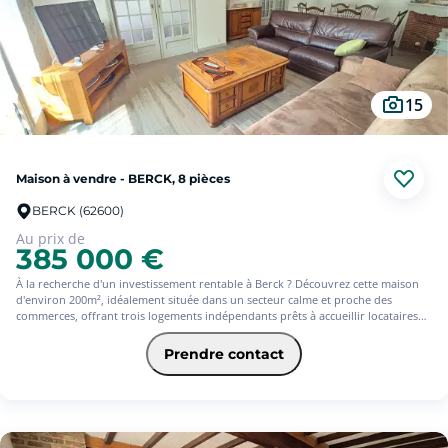
15
Maison à vendre - BERCK, 8 pièces
BERCK (62600)
Au prix de
385 000 €
À la recherche d'un investissement rentable à Berck ? Découvrez cette maison
d'environ 200m², idéalement située dans un secteur calme et proche des
commerces, offrant trois logements indépendants prêts à accueillir locataires
ou nouveaux aménagements.
Ce bien se compose d'un T3 en rez-de-chaussée avec véranda, salon d'hiver,
Prendre contact
Kota finlandais et un jardin agrémenté de chalets,
un T3 au premier étage disposant également d'un jardin privatif, et un studio
au deuxième étage.
Chaque appartement est équipé d'une salle d'eau, cuisine et WC. Classée en DPE
D, cette propriété offre des possibilités d'aménagement intérieur et extérieur
pour optimiser son potentiel.Deux places de parking viennent compléter cet