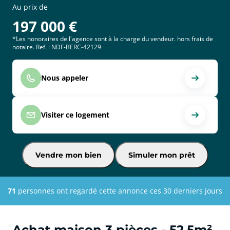
Au prix de
197 000
€
*Les honoraires de l'agence sont à la charge du vendeur. hors frais de
notaire. Ref. : NDF-BERC-42129
Nous appeler
Visiter ce logement
Vendre mon bien
Simuler mon prêt
71
personnes ont regardé cette annonce ces 30 derniers jours
Achat maison 3 pièces - 52.5m²