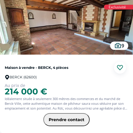
ensemble.
Exclusivité
9
Maison à vendre - BERCK, 4 pièces
BERCK (62600)
Au prix de
214 000 €
Idéalement située à seulement 300 mètres des commerces et du marché de
Berck-Ville, cette authentique maison de pêcheur saura vous séduire par son
emplacement et son potentiel. Au Rdc, vous découvrirez une agréable pièce de
vie avec cuisine ouverte, une buanderie ainsi qu'un WC et une salle d'eau. À
l'étage, le palier dessert deux chambres. À l'extérieur, profitez d'une cour
Prendre contact
agréable et de dépendances, offrant de multiples possibilités de rangement ou
d'aménagement selon vos besoins. Une maison idéale pour une résidence
principale, un pied-à-terre, à proximité immédiate de toutes les commodités.