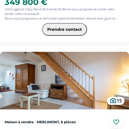
349 800 €
Votre agence Citya Nord de France de Berck vous propose de visiter sans
tarder cette nouveauté .
Nous vous proposons ce semi plain pied entièrement rénové avec gout et
matériaux de qualité .
Bâtit sur une parcelle de 1400M² de terrain , il vous offre près de 123M²
Prendre contact
habitables repartit de la façon suivante :
Au rez de chaussé un hall d'entrée distribuant sur une cuisine récente et haut
de gamme , une salle à manger , un très grand salon baigné de lumière exposé
ouest , une première chambre et une salle de douche elle aussi refaite à neuf ,
un grand cellier .
A l'étage , vous y trouverez 2 grandes chambres supplémentaires , un bureau et
un coin grenier .
Les extérieurs disposent d'un grand garage 2 voitures avec borne de recharge
pour véhicules électriques , un grand parking vous permettant de rentrer et de
stationner votre camping car , un atelier , un jardin clos et arboré avec chalet
de jardin , une terrasse avec store Ban .
Aucun travaux a prévoir , chauffage par pompe à chaleur air/eau , du prêt a
vivre !!
DPE classe B !
15
Maison à vendre - MERLIMONT, 6 pièces