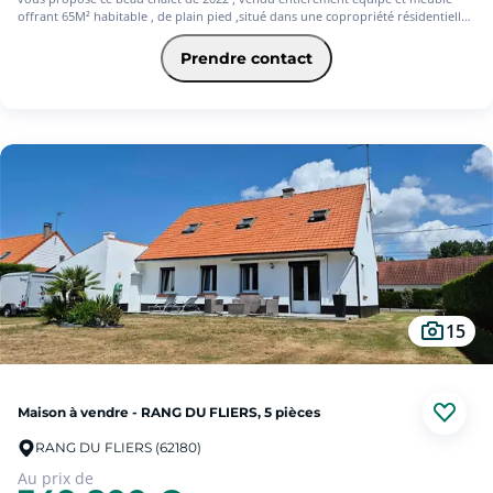
offrant 65M² habitable , de plain pied ,situé dans une copropriété résidentielle ,
sécurisée , avec piscine chauffée .
Habitable à l'année , vous apprécierez sa belle pièce de vie très lumineuse
Prendre contact
ouverte sur sa cuisine équipée, un cellier ,3 chambres , une salle d'eau et un WC
séparé.
Grande terrasse avec ventele , un jardin et un chalet de jardin afin de stocker
vos vélos .
Place de parking privative en dur, ainsi qu'un accès gratuit et illimité à la piscine
de la résidence .
DPE classe C !
'Les informations sur les risques auxquels ce bien est exposé sont disponibles
sur le site Georisque:www.georisque.gouv.fr'
15
Maison à vendre - RANG DU FLIERS, 5 pièces
RANG DU FLIERS (62180)
Au prix de