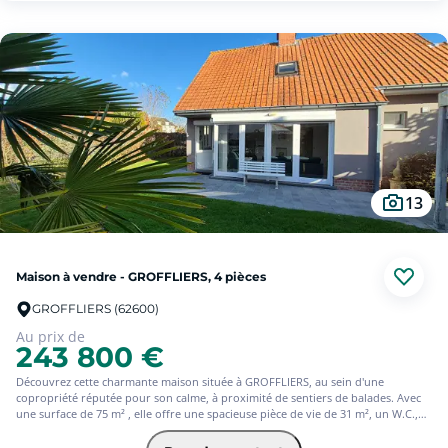
13
Maison à vendre - GROFFLIERS, 4 pièces
GROFFLIERS (62600)
Au prix de
243 800 €
Découvrez cette charmante maison située à GROFFLIERS, au sein d'une
copropriété réputée pour son calme, à proximité de sentiers de balades. Avec
une surface de 75 m² , elle offre une spacieuse pièce de vie de 31 m², un W.C.,
une petite chambre de 8 m² et une salle d'eau. À l'étage : 2 chambres de 13 m²
chacune, un W.C. Profitez d'un jardin privatif exposé sud-ouest, d'un carport et