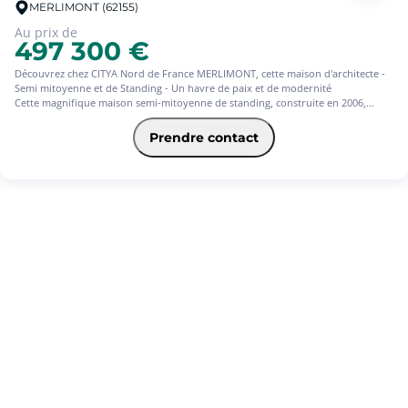
MERLIMONT (62155)
Au prix de
497 300 €
Découvrez chez CITYA Nord de France MERLIMONT, cette maison d'architecte -
Semi mitoyenne et de Standing - Un havre de paix et de modernité
Cette magnifique maison semi-mitoyenne de standing, construite en 2006,
offrant une surface habitable de 150 m² répartis sur trois niveaux. Cette
propriété allie élégance et fonctionnalité, avec ses 6 pièces, dont 4 chambres
Prendre contact
spacieuses, 2 salles de bains et 2 WC.
Au coeur de cette demeure, un séjour de 30 m² baigné de lumière vous
accueille, idéal pour des moments de détente en famille ou entre amis. La
cuisine américaine équipée, moderne et pratique, est un véritable atout pour
les amateurs de gastronomie.
Profitez d'un jardin de 80 m², parfait pour les journées ensoleillées, et d'une
terrasse de 10 m² pour des dîners en plein air. Le stationnement est assuré avec
1 place intérieure et 1 place extérieure.
Cette maison, en excellent état, bénéficie d'un chauffage individuel et
d'ouvertures en PVC avec double vitrage, garantissant confort et isolation. Le
sous-sol ajoute une dimension supplémentaire à cette propriété.
15
À proximité, vous trouverez plusieurs commodités : des écoles maternelles et
élémentaires, des restaurants, des commerces d'alimentation générale, un parc
et jardin, et un médecin généraliste. La maison est également éligible à