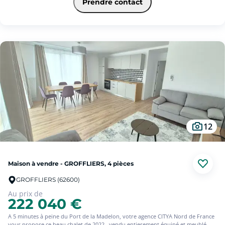
Prendre contact
un cagibi/laverie. La copropriété dispose d'une piscine pour vos moments de
détente. Les charges comprennent : l'entretien de tous les espaces verts, de la
piscine et du portail, la consommation et l'abonnement en eau. Un bien idéal
pour conjuguer confort, tranquillité et loisirs !
12
Maison à vendre - GROFFLIERS, 4 pièces
GROFFLIERS (62600)
Au prix de
222 040 €
A 5 minutes à peine du Port de la Madelon, votre agence CITYA Nord de France
vous propose ce beau chalet de 2022 , vendu entierement équipé et meublé