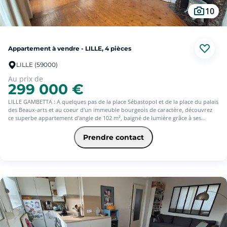
10
Appartement à vendre - LILLE, 4 pièces
LILLE (59000)
Au prix de
299 000 €
LILLE GAMBETTA : A quelques pas de la place Sébastopol et de la place du palais
des Beaux-arts et au coeur d'un immeuble bourgeois de caractère, découvrez
ce superbe appartement d'angle de 102 m², baigné de lumière grâce à ses
nombreuses ouvertures et sa double exposition.
Prendre contact
Derrière sa façade de charme, ce bien a su conserver tout le cachet de l'ancien :
hauteurs sous plafond, moulures, parquet autant d'éléments qui séduiront les
amateurs d'authenticité et de volumes généreux.
A rénover et repenser, il offre un potentiel exceptionnel pour créer un lieu de
vie unique, à votre image, que vous soyez passionné de rénovation pour votre
future résidence principale ou investisseur pour une colocation de standing.
Petite copropriété de 4 lots avec de faibles charges annuels (entre 800 et 1100)
Les informations sur les risques auxquels ce bien est exposé sont disponibles
sur le site Géorisques : www. georisques.gouv.fr.