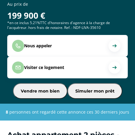
Au prix de
199 900
€
*en ce inclus 5.21%TTC d'honoraires d'agence à la charge de
l'acquéreur. hors frais de notaire. Ref. : NDF-LIVA-35610
Nous appeler
Visiter ce logement
Vendre mon bien
Simuler mon prêt
8
personnes ont regardé cette annonce ces 30 derniers jours
Achat appartement 2 pièces -