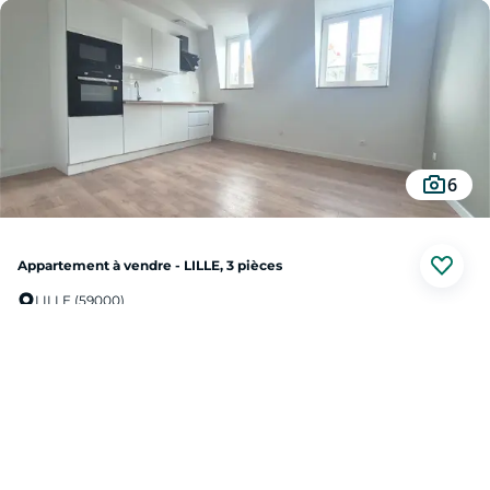
ainsi que l'ascenseur et le gardien, 2900 par an.
Les informations sur les risques auxquels ce bien est exposé sont disponibles
sur le site Géorisques : www. Georisques.gouv.fr.
6
Appartement à vendre - LILLE, 3 pièces
LILLE (59000)
Au prix de
260 000 €
LILLE rue des stations: Appartement T3 rénové
Situé dans une petite copropriété de 3 lots, ce logement est idéal pour des
étudiants ou une collocation. Il a été entièrement rénové avec des matériaux de
qualité et possède une grande cuisine équipée moderne, 2 belles chambres
avec pour chacune une salle de bains privative. Son emplacement à 5m du
Prendre contact
métro, des commerces et des grandes écoles est idéal.