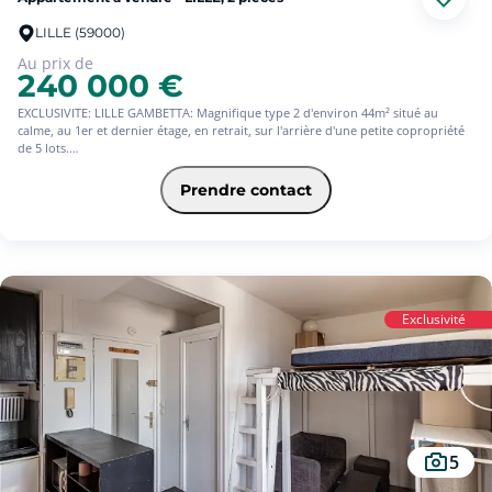
LILLE (59000)
Au prix de
240 000 €
EXCLUSIVITE: LILLE GAMBETTA: Magnifique type 2 d'environ 44m² situé au
calme, au 1er et dernier étage, en retrait, sur l'arrière d'une petite copropriété
de 5 lots.
L'appartement et l'immeuble ont été entièrement rénovés.
De nombreux points positifs : Rue Léon Gambetta, au calme absolue, la
Prendre contact
proximité du métro, du marché de Wazemmes et du centre ville, une terrasse
attenante au séjour. L'appartement est également optimisé dans son
agencement et dispose de nombreux rangements.
Possibilité d'acheter une place de parking sécurisée à moins de 200m en sus du
prix.
Charges annuelles de 588.
Les informations sur les risques auxquels ce bien est exposé sont disponibles
Exclusivité
sur le site Géorisques : www. georisques.gouv.fr'.
5