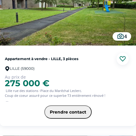
Charges de copropriété : 1 460  / an. ( Cela comprend l'eau, l'entretien des
communs et l'assurance de la résidence)
Un emplacement de choix, parfait pour une résidence principale ou un
investissement.
Les informations sur les risques auxquels ce bien est exposé sont disponibles
sur le site Géorisques : www. georisques.gouv.fr.
4
Appartement à vendre - LILLE, 3 pièces
LILLE (59000)
Au prix de
275 000 €
Lille rue des stations -Place du Maréchal Leclerc.
Coup de coeur assuré pour ce superbe T3 entièrement rénové !
Spacieux et traversant, il bénéficie d'un emplacement privilégié à proximité
immédiate des commerces, des grandes écoles et du métro Cormontaigne.
Prendre contact
Il est composé d'un hall d'entrée qui dessert d'un côté le vaste séjour et une
cuisine équipée moderne et de l'autre les 2 chambres avec placard et dressing
et une salle de bains . Une grande cave vient compléter l'ensemble.
Dans cette copropriété de standing de 237 lots, les charges de copropriété
comprennent le chauffage, l'eau, l'entretien des espaces verts et des communs,