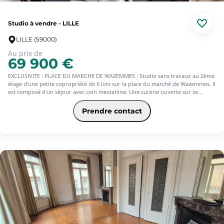
Studio à vendre - LILLE
LILLE (59000)
Au prix de
69 900 €
EXCLUSIVITE : PLACE DU MARCHE DE WAZEMMES : Studio sans travaux au 2ème
étage d'une petite copropriété de 6 lots sur la place du marché de Wazemmes. Il
est composé d'un séjour avec coin mezzanine. Une cuisine ouverte sur ce
dernier et une salle de bain.
Orienté Ouest, sans vis à vis.
Prendre contact
Vendu libre, idéal pour un 1er investissement locatif ou pour étudiant à
proximité des grandes écoles de Vauban, du métro des de toutes les
commodités.
Charges annuelles de 554.
Les informations sur les risques auxquels ce bien est exposé sont disponibles
sur le site Géorisques : www. georisques.gouv.fr.