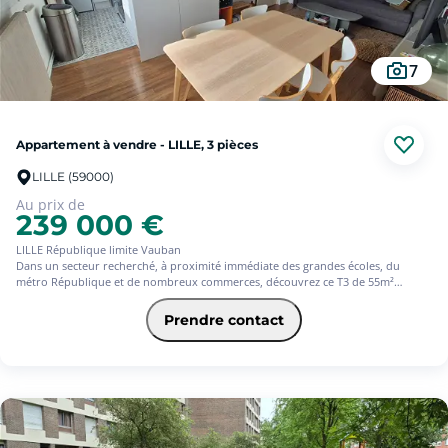
(4.91 % d'honoraires TTC à la charge de l'acquéreur.)
7
Appartement à vendre - LILLE, 3 pièces
LILLE (59000)
Au prix de
239 000 €
LILLE République limite Vauban
Dans un secteur recherché, à proximité immédiate des grandes écoles, du
métro République et de nombreux commerces, découvrez ce T3 de 55m²
traversant idéalement situé en étage élevé.
Ce bien rénové se distingue par sa luminosité et son agencement fonctionnel. Il
Prendre contact
se trouve au sein d'une petite copropriété à taille humaine, offrant calme et
convivialité.
Les + du bien :
Appartement traversant, lumineux
Entièrement rénové
Possibilité d'achat d'un parking en supplément ( + 15 000)
Cave