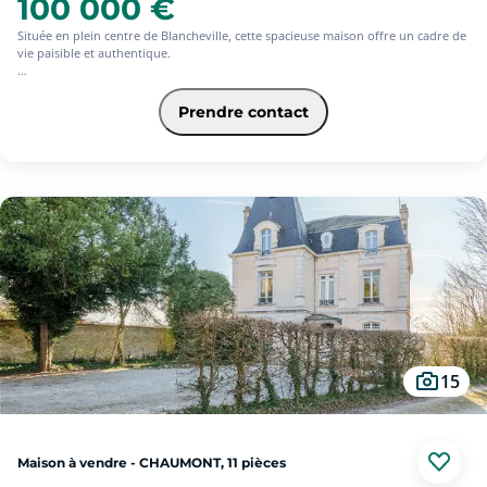
100 000 €
Située en plein centre de Blancheville, cette spacieuse maison offre un cadre de
vie paisible et authentique.
Au rez-de-chaussée, vous trouverez une grande cuisine à aménager selon vos
envies, un vaste séjour lumineux, un salon chaleureux donnant accès à une
Prendre contact
terrasse de 27 m², ainsi qu'un cabinet de toilette.
À l'étage, trois belles chambres pleines de charme avec poutres apparentes
vous attendent, complétées par deux pièces supplémentaires idéales pour
créer un dressing ou agrandir une chambre. Une grande salle d'eau vient
parfaire l'étage.
Un garage attenant de 24 m² complète ce bien, implanté sur un terrain de plus
de 450 m², parfait pour vous détendre, accueillir vos animaux de compagnie ou
cultiver un potager.
Un bien à fort potentiel, à découvrir sans tarder !
Les informations sur les risques auxquels ce bien est exposé sont disponibles
sur le site Géorisques : www. georisques.gouv.fr.
15
Maison à vendre - CHAUMONT, 11 pièces