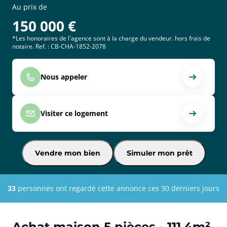
Au prix de
150 000
€
*Les honoraires de l'agence sont à la charge du vendeur. hors frais de
notaire. Ref. : CB-CHA-1852-2078
Nous appeler
Visiter ce logement
Vendre mon bien
Simuler mon prêt
33
personnes ont regardé cette annonce ces 30 derniers jours
Achat maison 5 pièces - 111.4m²