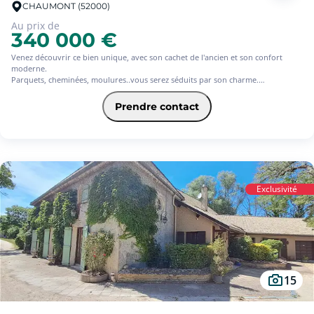
CHAUMONT (52000)
Au prix de
340 000 €
Venez découvrir ce bien unique, avec son cachet de l'ancien et son confort
moderne.
Parquets, cheminées, moulures..vous serez séduits par son charme.
Ses pompes à chaleur et climatisations réversibles vous permettront
d'optimiser vos consommations énergétiques. Son jardin sans vis à vis , son
Prendre contact
exposition et sa vue exceptionnelle rendent ce bien unique à Chaumont.
Contactez nous vite.
Les informations sur les risques auxquels ce bien est exposé sont disponibles
sur le site Géorisques : www. georisques.gouv.fr.
Exclusivité
15