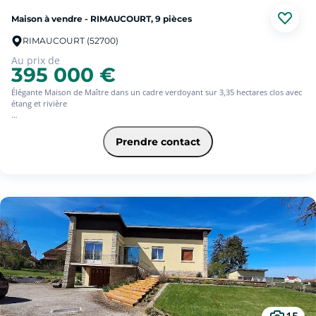
Maison à vendre - RIMAUCOURT, 9 pièces
RIMAUCOURT (52700)
Au prix de
395 000 €
Élégante Maison de Maître dans un cadre verdoyant sur 3,35 hectares clos avec
étang et rivière
Située dans un environnement privilégié, cette maison de maître de 288 m²
offre un cadre de vie paisible et verdoyant, au sein d'une propriété arborée de
Prendre contact
3 hectares 35, entièrement close, avec étang, rivière en bordure, piscine et
court de tennis (tous deux à rénover) et des boxes pouvant accueillir des
chevaux.
La demeure se compose de 9 pièces principales, dont :
- 5 chambres dont 2 au rez-de-chaussée,
- Salon et grand séjour lumineux,
- Véranda spacieuse de 40 m² offrant une superbe vue sur l'étang,
- Cuisine aménagée,
- Buanderie, bureau, et mezzanine,
- 2 salles de bain, 1 salle d'eau et 3 WC,
- Garage double + abri pour 2 véhicules.
Confort assuré avec un système de chauffage par pompe à chaleur réversible,