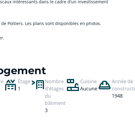
iscaux intéressants dans le cadre d'un investissement
 de Poitiers. Les plans sont disponibles en photos.
er.
 logement
re
Étage
Nombre
Cuisine
Année de
1
d’étages
Aucune
construct
du
1948
bâtiment
3