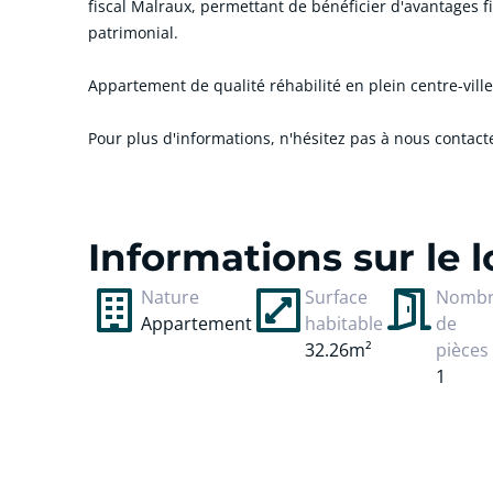
fiscal Malraux, permettant de bénéficier d'avantages f
patrimonial.
Appartement de qualité réhabilité en plein centre-ville
Pour plus d'informations, n'hésitez pas à nous contact
cliquer pour afficher plus du text
Informations sur le
Nature
Surface
Nomb
Appartement
habitable
de
32.26m²
pièces
1