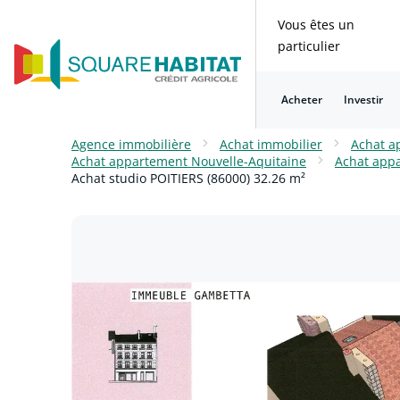
Vous êtes un
particulier
Acheter
Investir
Consulter nos questions fréquentes
Consulter nos questions fréquentes
Consulter nos questions fréquentes
Consulter nos questions fréquentes
Consulter nos questions fréquentes
Consulter nos questions fréquentes
Agence immobilière
Achat immobilier
Achat a
Achat appartement Nouvelle-Aquitaine
Achat app
Achat studio POITIERS (86000) 32.26 m²