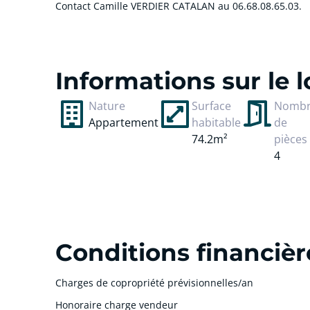
Contact Camille VERDIER CATALAN au 06.68.08.65.03.
cliquer pour afficher plus du text
Informations sur le
Nature
Surface
Nomb
Appartement
habitable
de
74.2m²
pièces
4
Conditions financièr
Charges de copropriété prévisionnelles/an
Honoraire charge vendeur