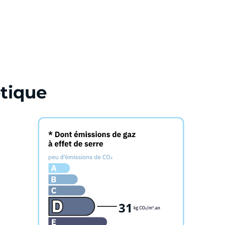
tique
31