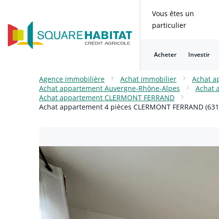
Vous êtes un
particulier
Acheter
Investir
Consulter nos questions fréquentes
Consulter nos questions fréquentes
Consulter nos questions fréquentes
Consulter nos questions fréquentes
Consulter nos questions fréquentes
Consulter nos questions fréquentes
Agence immobilière
Achat immobilier
Achat a
Achat appartement Auvergne-Rhône-Alpes
Achat 
Achat appartement CLERMONT FERRAND
Achat appartement 4 pièces CLERMONT FERRAND (6310