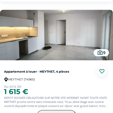
9
Appartement à louer - MEYTHET, 4 pièces
MEYTHET (74960)
Au prix de
1 615 €
DEPOT DOSSIER OBLIGATOIRE SUR NOTRE SITE INTERNET AVANT TOUTE VISITE
MEYTHET proche centre dans immeuble neuf, T4 au 2ème étage avec cuisine
ouverte (équipée hotte et plaque cuisson) sur séjour avec grand balcon, trois
chambres dont deux avec placard, salle de bains, wc séparés, cellier sur palier,