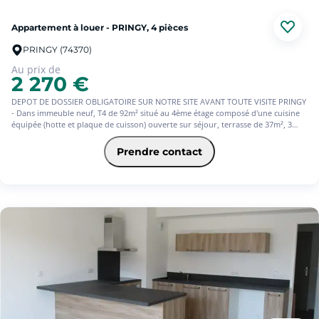
Appartement à louer - PRINGY, 4 pièces
PRINGY (74370)
Au prix de
2 270 €
DEPOT DE DOSSIER OBLIGATOIRE SUR NOTRE SITE AVANT TOUTE VISITE PRINGY
- Dans immeuble neuf, T4 de 92m² situé au 4ème étage composé d'une cuisine
équipée (hotte et plaque de cuisson) ouverte sur séjour, terrasse de 37m², 3
chambres dont une avec salle d'eau, WC séparé, salle d'eau, cellier, cave et 2
parkings en sous-sol. Exposé Sud-Ouest. Chauffage et eau chaude collectifs.
Prendre contact
Disponible de suite