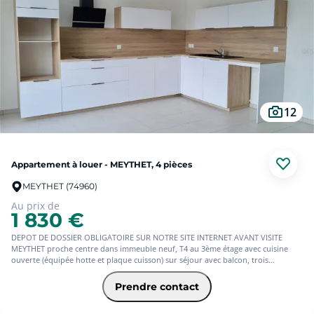
12
Appartement à louer - MEYTHET, 4 pièces
MEYTHET (74960)
Au prix de
1 830 €
DEPOT DE DOSSIER OBLIGATOIRE SUR NOTRE SITE INTERNET AVANT VISITE
MEYTHET proche centre dans immeuble neuf, T4 au 3ème étage avec cuisine
ouverte (équipée hotte et plaque cuisson) sur séjour avec balcon, trois
chambres dont une avec salle d'eau, salle de bains, wc séparés, cellier sur
palier, deux places de parking en sous-sol Disponible de suite. Chauffage et eau
Prendre contact
chaude collectifs.