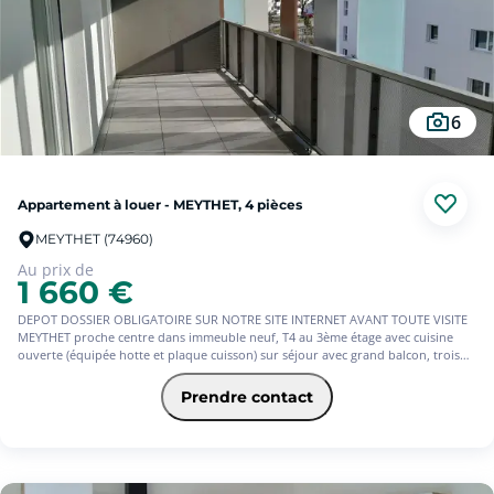
6
Appartement à louer - MEYTHET, 4 pièces
MEYTHET (74960)
Au prix de
1 660 €
DEPOT DOSSIER OBLIGATOIRE SUR NOTRE SITE INTERNET AVANT TOUTE VISITE
MEYTHET proche centre dans immeuble neuf, T4 au 3ème étage avec cuisine
ouverte (équipée hotte et plaque cuisson) sur séjour avec grand balcon, trois
chambres dont deux avec placard, salle de bains, wc séparés, cellier sur palier,
deux places de parking en sous-sol Chauffage et eau chaude collectifs.
Prendre contact
Disponible le 03/04/2026.