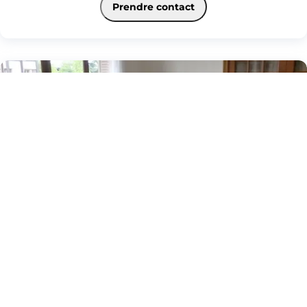
deux places de parking en sous-sol Chauffage et eau chaude collectifs.
Prendre contact
Disponible le 30/06/2026
7
Appartement à louer - ANNECY, 4 pièces
ANNECY (74000)
Au prix de
1 543 €
ANNECY BAIL ETUDIANT, proche Galerie Lafayette appartement de 4 pièces