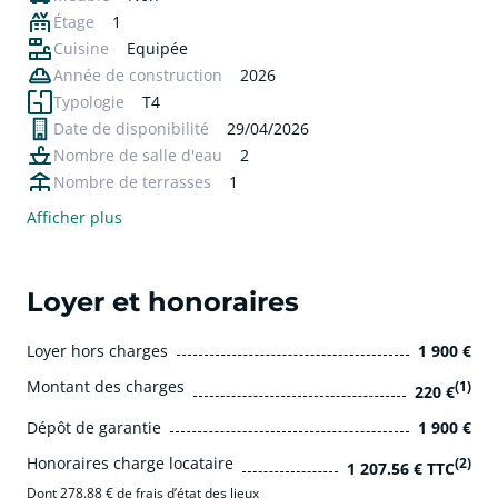
Étage
1
Cuisine
Equipée
Année de construction
2026
Typologie
T4
Date de disponibilité
29/04/2026
Nombre de salle d'eau
2
Nombre de terrasses
1
Afficher plus
Loyer et honoraires
Loyer hors charges
1 900 €
Montant des charges
(1)
220 €
Dépôt de garantie
1 900 €
Honoraires charge locataire
(2)
1 207.56 € TTC
Dont 278.88 € de frais d’état des lieux