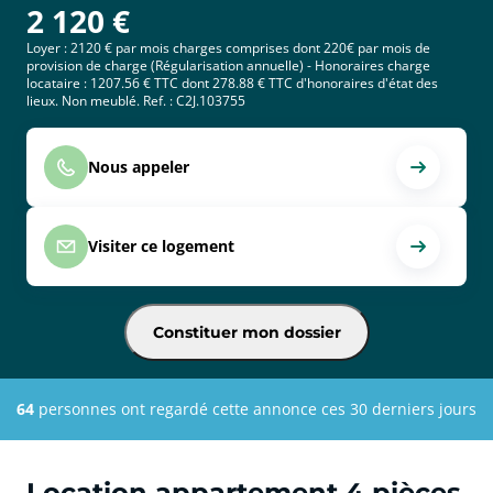
2 120
€
Loyer : 2120 € par mois charges comprises dont 220€ par mois de
provision de charge (Régularisation annuelle) - Honoraires charge
locataire : 1207.56 € TTC dont 278.88 € TTC d'honoraires d'état des
lieux. Non meublé. Ref. : C2J.103755
Nous appeler
Visiter ce logement
Constituer mon dossier
64
personnes ont regardé cette annonce ces 30 derniers jours
Location appartement 4 pièces