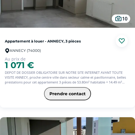
10
Appartement à louer - ANNECY, 3 pièces
ANNECY (74000)
Au prix de
1 071 €
DEPOT DE DOSSIER OBLIGATOIRE SUR NOTRE SITE INTERNET AVANT TOUTE
VISITE ANNECY, proche centre ville dans secteur calme et pavillonnaire, belles
prestations pour cet appartement 3 pièces de 53.80m² habitable + 14.49 m²
utiles, dans maison individuelle de 3 appartements, dernier étage, comprenant:
une entrée avec placard, un lumineux séjour avec cuisine équipée ouverte
Prendre contact
(plaque, hotte, four), deux chambres avec placard, une salle d'eau avec douche
à l'italienne et wc séparés. Chauffage et eau chaude individuel au gaz.
Exposition sud. Cave et garage. Disponible à partir du 27/07/2026. Loyer: 1071
euros par mois charges comprises dont 25 euros par mois de provisions sur
charges.