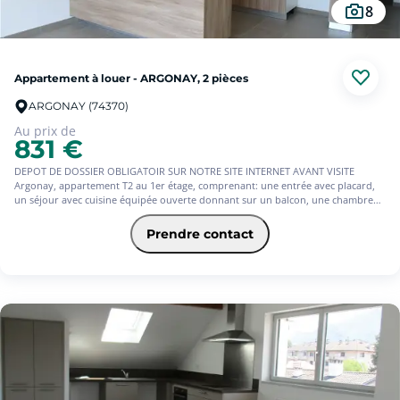
8
Appartement à louer - ARGONAY, 2 pièces
ARGONAY (74370)
Au prix de
831 €
DEPOT DE DOSSIER OBLIGATOIR SUR NOTRE SITE INTERNET AVANT VISITE
Argonay, appartement T2 au 1er étage, comprenant: une entrée avec placard,
un séjour avec cuisine équipée ouverte donnant sur un balcon, une chambre
avec placard donnant sur un balcon, une salle de bains avec wc. Une place de
parking couverte. Une cave. Exposition sud ouest. . Chauffage et eau chaude
Prendre contact
gaz individuel Disponible tout de suite