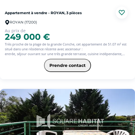
Appartement à vendre - ROYAN, 3 pièces
ROYAN (17200)
Au prix de
249 000 €
Très proche de la plage de la grande Conche, cet appartement de 51.07 m² est
situé dans une résidence récente avec ascenseur :
entrée, séjour ouvrant sur une très grande terrasse, cuisine indépendante,
deux chambres , salle de bains et wc.
Grande terrasse de 22m² .
Prendre contact
Au coeur de la ville vous profitez d'un emplacement idéal pour tout faire à
pied.
Parking extérieur privatif et sécurisé .