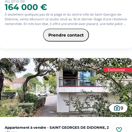
Au prix de
164 000 €
À seulement quelques pas de la plage et du centre-ville de Saint-Georges-de-
Didonne, venez découvrir ce studio situé au 3e et dernier étage d'une résidence
recherchée. En très bon état, il offre une entrée avec placard, une belle pièce de
vie lumineuse avec cuisine ouverte donnant sur un agréable balcon à la vue
dégagée, ainsi qu'une salle de bains avec WC. Une cave et une place de parking
Prendre contact
privative complètent ce bien. Un emplacement privilégié pour profiter de tout à
pied, idéal en résidence secondaire comme pour un investissement locatif.
Exclusivité
9
Appartement à vendre - SAINT GEORGES DE DIDONNE, 2