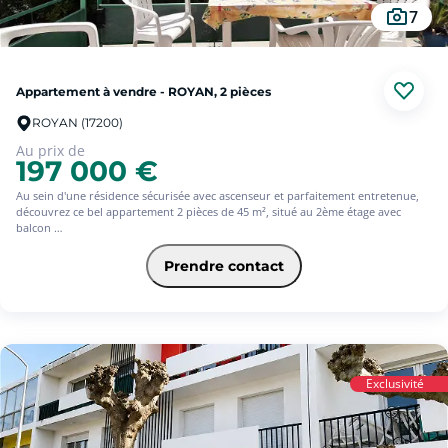
7
Appartement à vendre - ROYAN, 2 pièces
ROYAN (17200)
Au prix de
197 000 €
Au sein d'une résidence sécurisée avec ascenseur et parfaitement entretenue,
découvrez ce bel appartement 2 pièces de 45 m², situé au 2ème étage avec
balcon
Fonctionnel et lumineux, il se compose d'une entrée avec placard, d'une
Prendre contact
agréable pièce de vie avec cuisine ouverte aménagée et équipée, d'une chambre
confortable avec rangements, d'un dégagement doté de placards, d'une salle de
bain et de WC indépendants.
Son balcon constitue un véritable espace de détente, idéal pour profiter des
beaux jours dans un environnement calme.
Un bien idéal pour une résidence principale, un pied-à-terre ou un
Exclusivité
investissement locatif.