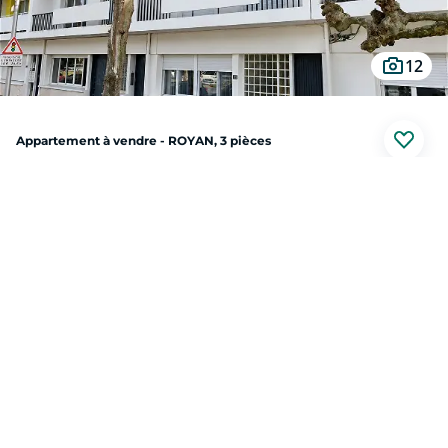
12
Appartement à vendre - ROYAN, 3 pièces
ROYAN (17200)
Au prix de
249 000 €
Situé dans un secteur recherché, à quelques pas des commerces, de la plage et
des commodités, cet agréable appartement de 3 pièces offre un cadre de vie à
la fois pratique et lumineux, avec un aperçu mer très appréciable.
Il se compose d'une entrée avec placard, d'une pièce de vie confortable, d'une
cuisine indépendante, d'un dégagement, de deux chambres dont une avec
Prendre contact
rangement, d'une salle d'eau, de toilettes séparées, et de combles
aménageables offrant un espace de stockage supplémentaire. Quelques
travaux à prévoir.
Vous bénéficiez également du droit de jouissance d'un balcon, idéal pour
profiter d'une vue dégagée et de l'air marin.
Cet appartement est LOUE dans le cadre d'un bail habitation (Loi 89)
En sus, un bâtiment NON LOUE se composant au rez-de-chaussée d'un garage,
Exclusivité
un débarras et à l'étage d'un grenier, offre une possibilité de revenu locatif