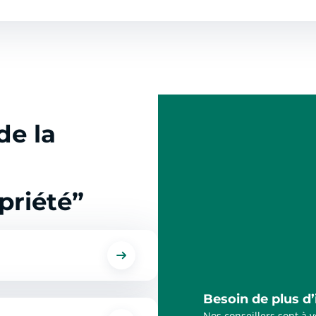
de la
priété”
Besoin de plus d
Nos conseillers sont à 