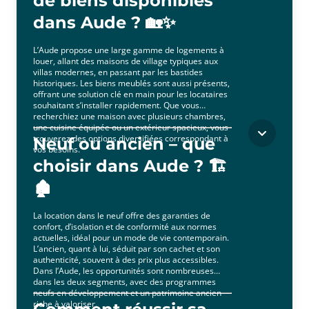
de biens disponibles
dans Aude ? 🏡✨
L’Aude propose une large gamme de logements à
louer, allant des maisons de village typiques aux
villas modernes, en passant par les bastides
historiques. Les biens meublés sont aussi présents,
offrant une solution clé en main pour les locataires
souhaitant s’installer rapidement. Que vous
recherchiez une maison avec plusieurs chambres,
une cuisine équipée ou un extérieur spacieux, vous
trouverez des options diversifiées correspondant à
Neuf ou ancien – que
vos besoins.
choisir dans Aude ? 🏗️
🏚️
La location dans le neuf offre des garanties de
confort, d’isolation et de conformité aux normes
actuelles, idéal pour un mode de vie contemporain.
L’ancien, quant à lui, séduit par son cachet et son
authenticité, souvent à des prix plus accessibles.
Dans l’Aude, les opportunités sont nombreuses
dans les deux segments, avec des programmes
neufs en développement et un patrimoine ancien
riche à valoriser.