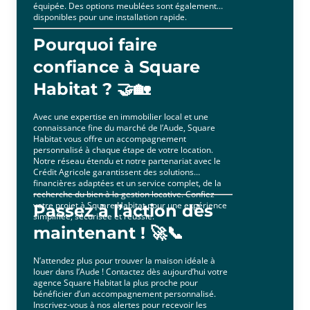
équipée. Des options meublées sont également
disponibles pour une installation rapide.
Pourquoi faire
confiance à Square
Habitat ? 🤝🏡
Avec une expertise en immobilier local et une
connaissance fine du marché de l’Aude, Square
Habitat vous offre un accompagnement
personnalisé à chaque étape de votre location.
Notre réseau étendu et notre partenariat avec le
Crédit Agricole garantissent des solutions
financières adaptées et un service complet, de la
recherche du bien à la gestion locative. Confiez
votre projet à Square Habitat pour une expérience
Passez à l’action dès
simplifiée, sécurisée et réussie.
maintenant ! 🚀📞
N’attendez plus pour trouver la maison idéale à
louer dans l’Aude ! Contactez dès aujourd’hui votre
agence Square Habitat la plus proche pour
bénéficier d’un accompagnement personnalisé.
Inscrivez-vous à nos alertes pour recevoir les