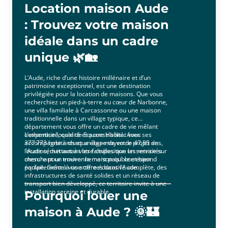
disponibilité.
Location maison Aude
: Trouvez votre maison
idéale dans un cadre
unique 🌿🏡
L’Aude, riche d’une histoire millénaire et d’un
patrimoine exceptionnel, est une destination
privilégiée pour la location de maisons. Que vous
recherchiez un pied-à-terre au cœur de Narbonne,
une villa familiale à Carcassonne ou une maison
traditionnelle dans un village typique, ce
département vous offre un cadre de vie mêlant
authenticité, qualité et accessibilité. Avec ses
L’expertise locale de Square Habitat vous
377 773 habitants et un âge moyen de 47,85 ans,
accompagne à chaque étape de votre projet de
l’Aude séduit autant les familles que les retraités
location, mettant à votre disposition un service sur
cherchant un environnement paisible et bien
mesure pour trouver la maison qui correspond
équipé. Grâce à une offre éducative complète, des
parfaitement à vos attentes dans l’Aude.
infrastructures de santé solides et un réseau de
transport bien développé, ce territoire invite à une
installation sereine et durable.
Pourquoi louer une
maison à Aude ? 🌞🏰