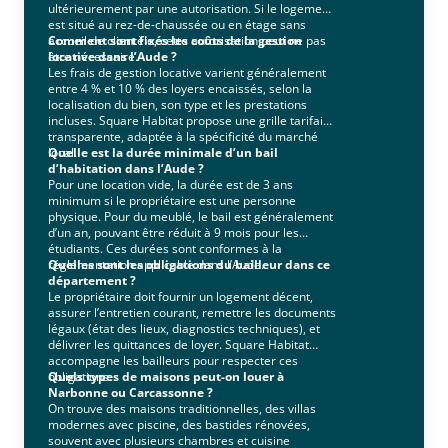
ultérieurement par une autorisation. Si le logement
est situé au rez-de-chaussée ou en étage sans
accueil de clientèle, cette autorisation peut ne pas
Comment sont fixés les coûts de la gestion
être nécessaire.
locative dans l’Aude ?
Les frais de gestion locative varient généralement
entre 4 % et 10 % des loyers encaissés, selon la
localisation du bien, son type et les prestations
incluses. Square Habitat propose une grille tarifaire
transparente, adaptée à la spécificité du marché
local.
Quelle est la durée minimale d’un bail
d’habitation dans l’Aude ?
Pour une location vide, la durée est de 3 ans
minimum si le propriétaire est une personne
physique. Pour du meublé, le bail est généralement
d’un an, pouvant être réduit à 9 mois pour les
étudiants. Ces durées sont conformes à la
réglementation applicable dans l’Aude.
Quelles sont les obligations du bailleur dans ce
département ?
Le propriétaire doit fournir un logement décent,
assurer l’entretien courant, remettre les documents
légaux (état des lieux, diagnostics techniques), et
délivrer les quittances de loyer. Square Habitat
accompagne les bailleurs pour respecter ces
obligations.
Quels types de maisons peut-on louer à
Narbonne ou Carcassonne ?
On trouve des maisons traditionnelles, des villas
modernes avec piscine, des bastides rénovées,
souvent avec plusieurs chambres et cuisine