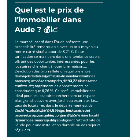
Quel est le prix de
l’immobilier dans
Aude ? 💰📈
Le marché locatif dans l’Aude présente une
accessibilité remarquable avec un prix moyen au
mètre carré situé autour de 8,21 €. Cette
tarification se maintient dans une tendance stable,
offrant des opportunités intéressantes pour les
locataires cherchant à louer une maison.
L’évolution des prix reflète un équilibre entre
demande locale et offre, avec des variations
La majorité des logements disponibles sont des
sensibles selon les secteurs, l’état des biens et la
maisons, représentant près de 93,73 % du parc
surface des logements.
immobilier, tandis que les appartements ne
constituent que 6,26 %. Ce profil immobilier est
idéal pour les locataires recherchant un espace
plus grand, souvent avec jardin ou extérieur. Le
taux de locataires dans le département est de
21,34 %, alors que 74,8 % des habitants sont
Par ailleurs, 66,37 % des logements sont des
propriétaires, ce qui témoigne d’un marché locatif
résidences principales, contre 24,65 % de
dynamique mais équilibré.
résidences secondaires, soulignant l’attractivité de
l’Aude pour une installation durable ou des séjours
réguliers.