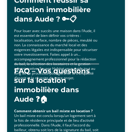
Comment réussir sa
location immobilière
dans Aude ? 🔑📋
Pour louer avec succès une maison dans l’Aude, il
est essentiel de bien définir vos critères :
localisation, surface, nombre de pièces, meublé ou
non. La connaissance du marché local et des
exigences légales est indispensable pour sécuriser
votre investissement. Faites appel à un
accompagnement professionnel pour la rédaction
du bail, la sélection des locataires et la gestion
administrative. Square Habitat vous guide tout au
FAQ – Vos questions
long de ce processus pour garantir la tranquillité
d’esprit et la réussite de votre projet.
sur la location
immobilière dans
Aude ❓🏠
Comment obtenir un bail mixte en location ?
Un bail mixte est conclu lorsqu’un logement sert à
la fois de résidence principale et de lieu d’activité
professionnelle. Dans l’Aude, il faut l’accord du
bailleur, obtenu soit lors de la signature du bail, soit