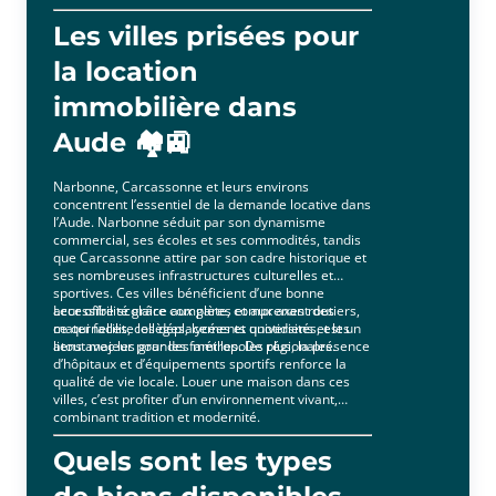
Les villes prisées pour
la location
immobilière dans
Aude 🏘️🚉
Narbonne, Carcassonne et leurs environs
concentrent l’essentiel de la demande locative dans
l’Aude. Narbonne séduit par son dynamisme
commercial, ses écoles et ses commodités, tandis
que Carcassonne attire par son cadre historique et
ses nombreuses infrastructures culturelles et
sportives. Ces villes bénéficient d’une bonne
accessibilité grâce aux gares et aux axes routiers,
Leur offre scolaire complète, comprenant des
ce qui facilite les déplacements quotidiens et les
maternelles, collèges, lycées et universités, est un
liens avec les grandes métropoles régionales.
atout majeur pour les familles. De plus, la présence
d’hôpitaux et d’équipements sportifs renforce la
qualité de vie locale. Louer une maison dans ces
villes, c’est profiter d’un environnement vivant,
combinant tradition et modernité.
Quels sont les types