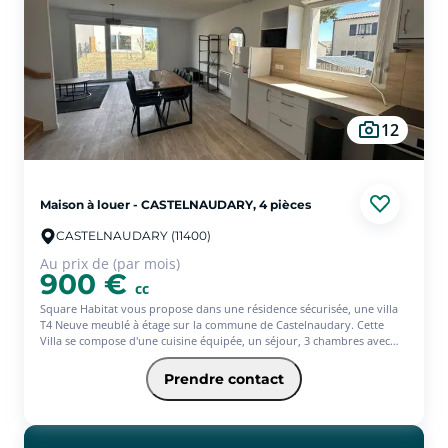
12
Maison à louer - CASTELNAUDARY, 4 pièces
CASTELNAUDARY (11400)
Au prix de (par mois)
900 €
cc
Square Habitat vous propose dans une résidence sécurisée, une villa
T4 Neuve meublé à étage sur la commune de Castelnaudary. Cette
Villa se compose d'une cuisine équipée, un séjour, 3 chambres avec
placards, une salle de bains aménagée avec meuble, double vasque et
baignoire, 2 WC. En annexe une terrasse avec jardin et un garage.
Prendre contact
Honoraires de location (TTC) à la charge du locataire pour la
réalisation des services suivants : visites, constitution de dossier, frais
de rédaction de bail, état des lieux. Dépôt de garantie, à verser par le
locataire correspond à 2 mois de loyer HC. Nous consulter pour