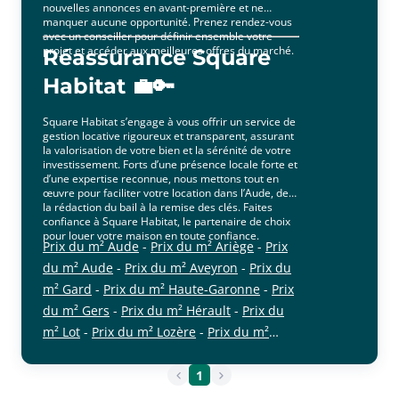
nouvelles annonces en avant-première et ne
manquer aucune opportunité. Prenez rendez-vous
avec un conseiller pour définir ensemble votre
projet et accéder aux meilleures offres du marché.
Réassurance Square
Habitat 💼🔑
Square Habitat s’engage à vous offrir un service de
gestion locative rigoureux et transparent, assurant
la valorisation de votre bien et la sérénité de votre
investissement. Forts d’une présence locale forte et
d’une expertise reconnue, nous mettons tout en
œuvre pour faciliter votre location dans l’Aude, de
la rédaction du bail à la remise des clés. Faites
confiance à Square Habitat, le partenaire de choix
pour louer votre maison en toute confiance.
Prix du m² Aude
-
Prix du m² Ariège
-
Prix
du m² Aude
-
Prix du m² Aveyron
-
Prix du
m² Gard
-
Prix du m² Haute-Garonne
-
Prix
du m² Gers
-
Prix du m² Hérault
-
Prix du
m² Lot
-
Prix du m² Lozère
-
Prix du m²
cliquer pour afficher plus du text
Hautes-Pyrénées
-
Prix du m² Pyrénées-
Orientales
-
Prix du m² Tarn
-
Prix du m²
1
Tarn-et-Garonne