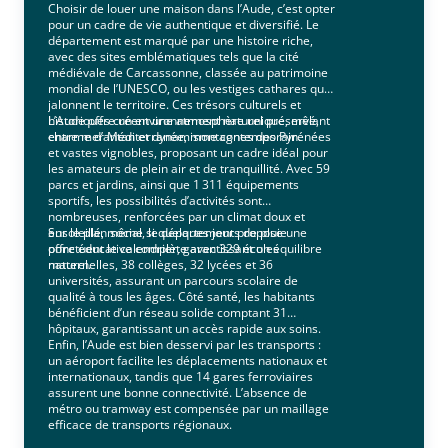
Choisir de louer une maison dans l’Aude, c’est opter
pour un cadre de vie authentique et diversifié. Le
département est marqué par une histoire riche,
avec des sites emblématiques tels que la cité
médiévale de Carcassonne, classée au patrimoine
mondial de l’UNESCO, ou les vestiges cathares qui
jalonnent le territoire. Ces trésors culturels et
historiques créent une atmosphère unique, mêlant
L’Aude offre un environnement naturel préservé,
charme d’antan et dynamisme contemporain.
entre mer Méditerranée, montagnes des Pyrénées
et vastes vignobles, proposant un cadre idéal pour
les amateurs de plein air et de tranquillité. Avec 59
parcs et jardins, ainsi que 1 311 équipements
sportifs, les possibilités d’activités sont
nombreuses, renforcées par un climat doux et
ensoleillé, même si quelques jours de pluie
Sur le plan social, le département propose une
ponctuent le calendrier, garantissant un équilibre
offre éducative complète avec 329 écoles
naturel.
maternelles, 38 collèges, 32 lycées et 36
universités, assurant un parcours scolaire de
qualité à tous les âges. Côté santé, les habitants
bénéficient d’un réseau solide comptant 31
hôpitaux, garantissant un accès rapide aux soins.
Enfin, l’Aude est bien desservi par les transports :
un aéroport facilite les déplacements nationaux et
internationaux, tandis que 14 gares ferroviaires
assurent une bonne connectivité. L’absence de
métro ou tramway est compensée par un maillage
efficace de transports régionaux.