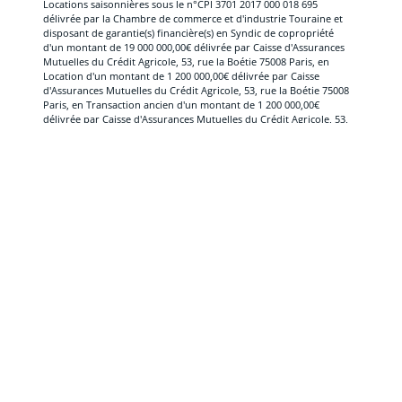
Locations saisonnières sous le n°CPI 3701 2017 000 018 695
délivrée par la Chambre de commerce et d'industrie Touraine et
disposant de garantie(s) financière(s) en Syndic de copropriété
d'un montant de 19 000 000,00€ délivrée par Caisse d'Assurances
Mutuelles du Crédit Agricole, 53, rue la Boétie 75008 Paris, en
Location d'un montant de 1 200 000,00€ délivrée par Caisse
d'Assurances Mutuelles du Crédit Agricole, 53, rue la Boétie 75008
Paris, en Transaction ancien d'un montant de 1 200 000,00€
délivrée par Caisse d'Assurances Mutuelles du Crédit Agricole, 53,
rue la Boétie 75008 Paris, en Vente de neuf d'un montant variable
délivrée par Caisse d'Assurances Mutuelles du Crédit Agricole, 53,
rue la Boétie 75008 Paris, en Gestion locative d'un montant de 8
000 000,00€ délivrée par Caisse d'Assurances Mutuelles du Crédit
Agricole, 53, rue la Boétie 75008 Paris. Immatriculée auprès de
l'ORIAS sous le n°09050149. Numéro de TVA intracommunautaire :
cliquer pour afficher plus du text
FR16714800729.
(1) Établissement secondaire : Azay-le-Rideau Square Habitat, SAS
au capital social de 5 850 950,00€, SIREN 714800729, SIRET
71480072900358 immatriculée au RCS Tours B 714 800 729, titulaire
de la carte professionnelle Immobilier d'entreprises, Transaction
ancien, Vente de neuf, Location, Gestion locative, Syndic de
copropriété sous le n°CPI 3701 2017 000 018 695 délivrée par la
Chambre de commerce et d'industrie Touraine et disposant de
garantie(s) financière(s) en Gestion locative d'un montant de 6 500
000,00€ délivrée par Caisse d'Assurances Mutuelles du Crédit
Agricole, 53, rue la Boétie 75008 Paris, en Syndic de copropriété
d'un montant de 15 000 000,00€ délivrée par Caisse d'Assurances
Mutuelles du Crédit Agricole, 53, rue la Boétie 75008 Paris, en