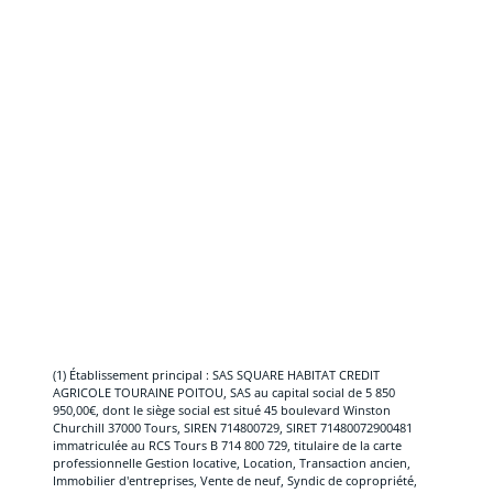
(1) Établissement principal : SAS SQUARE HABITAT CREDIT
AGRICOLE TOURAINE POITOU, SAS au capital social de 5 850
950,00€, dont le siège social est situé 45 boulevard Winston
Churchill 37000 Tours, SIREN 714800729, SIRET 71480072900481
immatriculée au RCS Tours B 714 800 729, titulaire de la carte
professionnelle Gestion locative, Location, Transaction ancien,
Immobilier d'entreprises, Vente de neuf, Syndic de copropriété,