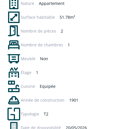
Nature
Appartement
Surface habitable
51.78m²
Nombre de pièces
2
Nombre de chambres
1
Meublé
Non
Étage
1
Cuisine
Equipée
Année de construction
1901
Typologie
T2
Date de disponibilité
20/05/2026