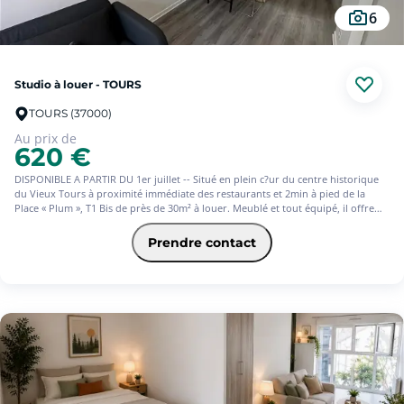
6
Studio à louer - TOURS
TOURS (37000)
Au prix de
620 €
DISPONIBLE A PARTIR DU 1er juillet -- Situé en plein c?ur du centre historique
du Vieux Tours à proximité immédiate des restaurants et 2min à pied de la
Place « Plum », T1 Bis de près de 30m² à louer. Meublé et tout équipé, il offre
une entrée, une pièce principale avec son coin cuisine, une salle de bains et des
WC séparés. La faculté des Tanneurs n'est qu'à 3min à pied, le CHU de
Prendre contact
Bretonneau à 20 min à pied. La gare de Tours, elle, se trouve à 15 min en
tramway ou bus, arrêt de bus "Grand Marché" à 4min. Avec l'offre Jeune de
l'assurance habitation PACIFICA, votre loyer sera de 626? (offre ponctuelle de 3
mois d'assurance offerts)* * Service facultatif - Conditions en vigueur au
22/05/2026. Offre réservée aux 18-31ans, sous réserve d'étude et d'acceptation
définitive de votre dossier par votre Caisse régionale EQUIPEMENTS
INDIVIDUELS : électricité, eau chaude (cumulus), taxe des ordures ménagères,
chauffage électrique. PROVISIONS SUR CHARGES : eau froide, entretien de
l'immeuble, minuterie, entretien VMC.