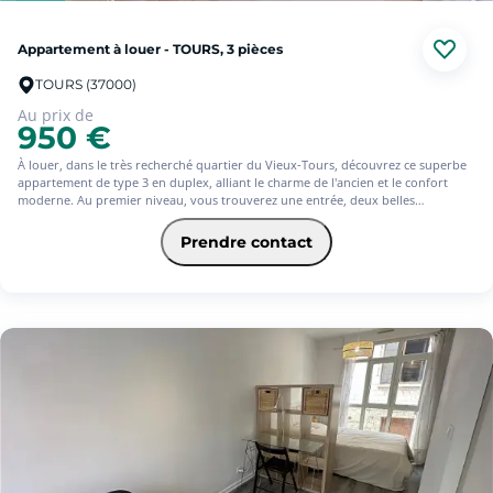
Appartement à louer - TOURS, 3 pièces
TOURS (37000)
Au prix de
950 €
À louer, dans le très recherché quartier du Vieux-Tours, découvrez ce superbe
appartement de type 3 en duplex, alliant le charme de l'ancien et le confort
moderne. Au premier niveau, vous trouverez une entrée, deux belles
chambres, une salle de bains, une salle d'eau ainsi que des WC indépendants. À
l'étage, une agréable pièce de vie baignée de lumière vous séduira par ses
Prendre contact
volumes et son ambiance chaleureuse. Elle est ouverte sur une cuisine
aménagée et entièrement équipée, idéale pour partager des moments
conviviaux. Vous bénéficierez également d'une cave et d'un cellier situés au
fond de la cour, offrant des espaces de rangement appréciables. Idéalement
situé au c?ur du Vieux-Tours, à proximité immédiate des commerces,
restaurants, transports et de toutes les commodités, cet appartement offre un
cadre de vie privilégié. Avec l'offre Equilibre de l'assurance habitation Pacifica,
votre loyer à partir de 975.25? (offre ponctuelle 3 mois d'assurance offerts)* *
Service facultatif - Conditions en vigueur au 01/07/2026