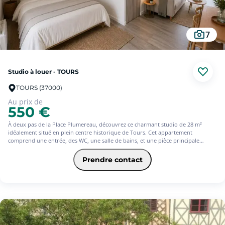
7
Studio à louer - TOURS
TOURS (37000)
Au prix de
550 €
À deux pas de la Place Plumereau, découvrez ce charmant studio de 28 m²
idéalement situé en plein centre historique de Tours. Cet appartement
comprend une entrée, des WC, une salle de bains, et une pièce principale
lumineuse donnant sur la cour et la rue. Profitez du charme du vieux Tours
avec toutes les commodités et attractions à proximité Avec l'offre Jeune de
Prendre contact
l'assurance habitation PACIFICA, votre loyer sera de 586? (offre ponctuelle de 3
mois d'assurance offerts)* * Service facultatif - Conditions en vigueur au
15/06/2026. Offre réservée aux 18-31ans, sous réserve d'étude et d'acceptation
définitive de votre dossier par votre Caisse régionale