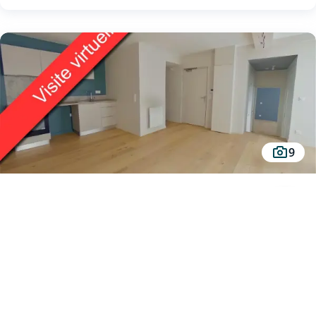
réservée aux 18-31ans, sous réserve d'étude et d'acceptation définitive de votre
dossier par votre Caisse régionale
9
Appartement à louer - TOURS, 2 pièces
TOURS (37000)
Au prix de
763 €
A louer rue de Bretonneau à Tours, au sein d'une résidence rénovée avec goût,
un logement de type 2, comprenant une belle pièce de vie avec une belle
cuisine aménagée et équipée ( four, plaque à induction et hotte), un
dégagement avec deux très grands placards, une salle d'eau, une chambre, un