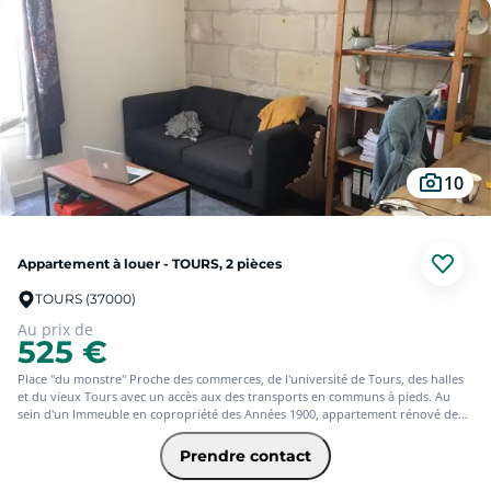
10
Appartement à louer - TOURS, 2 pièces
TOURS (37000)
Au prix de
525 €
Place "du monstre" Proche des commerces, de l'université de Tours, des halles
et du vieux Tours avec un accès aux des transports en communs à pieds. Au
sein d'un Immeuble en copropriété des Années 1900, appartement rénové de
type 2 comprenant : un petit salon, d'un coin cuisine, d'une grande chambre,
d'une salle d'eau et toilettes Avec l'offre Jeune de l'assurance habitation
Prendre contact
PACIFICA, votre loyer sera de 531? (offre ponctuelle de 3 mois d'assurance
offerts)* * Service facultatif - Conditions en vigueur au 12/06/2026. Offre