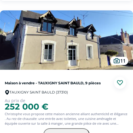
stationnement et de rangement. Située sur un vaste terrain de plus de 7000m²
sans vis à vis, cette propriété ravira les amateurs de calme et de grands
espaces....
11
Maison à vendre - TAUXIGNY SAINT BAULD, 9 pièces
TAUXIGNY SAINT BAULD (37310)
Au prix de
252 000 €
Christophe vous propose cette maison ancienne alliant authenticité et élégance
. Au rez-de-chaussée: une entrée avec toilettes, une cuisine aménagée et
équipée ouverte sur la salle à manger, une grande pièce de vie avec une
cheminée équipée d'un poêle à bois. Buanderie et chaufferie.
- A l'étage, quatre chambres, un bureau, une salle d'eau avec toilette.