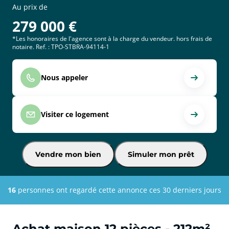
Au prix de
279 000
€
*Les honoraires de l'agence sont à la charge du vendeur. hors frais de
notaire. Ref. : TPO-STBRA-94114-1
Nous appeler
Visiter ce logement
Vendre mon bien
Simuler mon prêt
16
personnes ont regardé cette annonce ces 30 derniers jours
Achat maison 12 pièces - 212m²