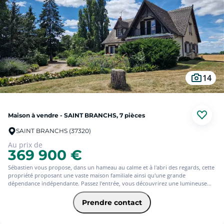
vous...
14
Maison à vendre - SAINT BRANCHS, 7 pièces
SAINT BRANCHS (37320)
Au prix de
369 900 €
Sébastien vous propose, dans un hameau au calme et à l'abri des regards, cette
propriété proposant une vaste maison familiale ainsi qu'une grande
dépendance indépendante. Passez l'entrée, vous découvrirez une lumineuse
pièce de vie de près de 40m² avec cheminée, une cuisine indépendante
aménagée et équipée, ainsi que 5 chambres dont 2 de plain-pied. Partiellement
Prendre contact
sur sous-sol, cette maison vous offrira un véritable complément de stockage
ainsi que d'une partie cave. L'entrepôt, de plus de 100m² au sol, avec grenier
sur partie, vous permettra de répondre à vos l'ensemble de vos besoins de