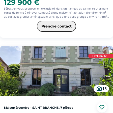
129 900 €
Sébastien vous propose, en exclusivité, dans un hameau au calme, ce charmant
corps de ferme à rénover composé d'une maison d'habitation d'environ 64m²
au sol, avec grenier aménageable, ainsi que d'une belle grange d'environ 75m²
répartie en 3 volumes. Envie de plus? Vous apprécierez ses diverses
dépendances et remises, pouvant répondre à vos besoins de stockages et de
Prendre contact
stationnement. Vaste jardin de plus de 2000m² avec puits. Un bien rare à St
Branchs...
Exclusivité
15
Maison à vendre - SAINT BRANCHS, 7 pièces