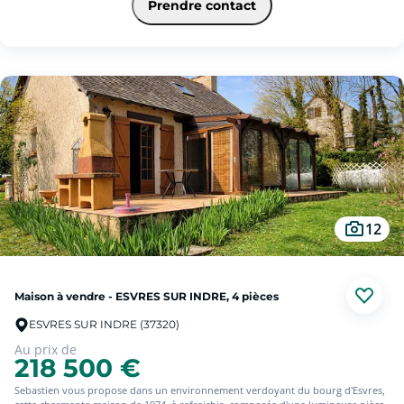
Prendre contact
- Un jardin clos de murs, une terrasse et un préau.
Cette maison est idéale pour accueillir une grande famille. Ecole à proximité .
Nous sommes disponibles du Lundi au Samedi de 8h à19h. (5.00 % d'honoraires
TTC à la charge de l'acquéreur.)
12
Maison à vendre - ESVRES SUR INDRE, 4 pièces
ESVRES SUR INDRE (37320)
Au prix de
218 500 €
Sebastien vous propose dans un environnement verdoyant du bourg d'Esvres,