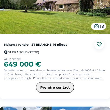
13
Maison à vendre - ST BRANCHS, 16 pièces
ST BRANCHS (37320)
Au prix de
649 000 €
Sébastien vous propose, dans un hameau au calme à 10min de l'A10 et à 15min
de Chambray, cette superbe propriété composée d'une vaste demeure
principale et d'un gîte. Passez l'entrée, vous découvrirez un vaste salon avec
cheminée, un lumineux séjour, une grande cuisine indépendante, ainsi que 6
chambres dont 2 de plain-pied. Son gîte indépendant vous permettra de
Prendre contact
bénéficiez de 4 belles chambres supplémentaires, bénéficiant chacune d'un
accès indépendant. Afin de répondre à vos besoins familiaux ou locatifs, 8 des
10 chambres possèdent une salle d'eau privative.
Nichée au coeur de parc arboré de plus de 7 600m², cette propriété sans vis à
vis vous offrira l'agrément d'une piscine exposée Sud, d'un vaste garage et
d'une mare. Amateurs d'environnement privilégié, cette propriété est faite pour