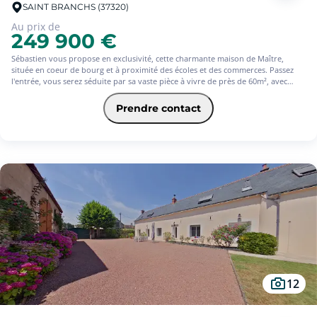
SAINT BRANCHS (37320)
Au prix de
249 900 €
Sébastien vous propose en exclusivité, cette charmante maison de Maître,
située en coeur de bourg et à proximité des écoles et des commerces. Passez
l'entrée, vous serez séduite par sa vaste pièce à vivre de près de 60m², avec
cuisine américaine aménagée et équipée, ainsi que ses 5 belles chambres.
Aménagée sur 3 étages, cette maison familiale vous offrira des volumes
Prendre contact
exceptionnelles pour recevoir famille et amis. Nécessitant divers travaux de
finitions, vous apprécierez son habitabilité immédiate, ainsi que son jardin clos
et sans vis à vis. Amateurs de rénovation contemporaine, une visite s'impose...
12