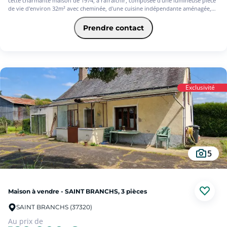
cette charmante maison de 1974, à rafraichir, composée d'une lumineuse pièce
de vie d'environ 32m² avec cheminée, d'une cuisine indépendante aménagée,
ainsi que de 3 chambres dont 1 de plain-pied. Envie de plus? Sa véranda, son
garage indépendant et son jardin arboré de plus de 2000m² sans vis à vis
Prendre contact
seront autant d'atouts au quotidien. Située à proximité des écoles/commerces,
tout en bénéficiant d'un environnement boisé, cette maison n'attend que votre
visite... (5.86 % d'honoraires TTC à la charge de l'acquéreur.)
Exclusivité
5
Maison à vendre - SAINT BRANCHS, 3 pièces
SAINT BRANCHS (37320)
Au prix de