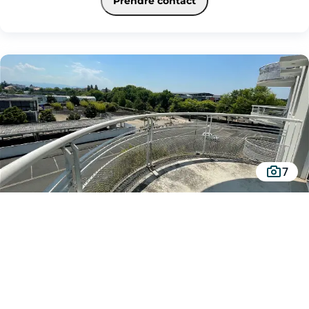
Prendre contact
Honoraires de 488 € TTC à la charge du locataire comprenant 133 € TTC pour
l'état des lieux. Loyer de base 425 €/mois. Provision sur charges 120 €/mois,
régularisation annuelle. Dépôt de garantie 425 €. Classe énergie C, Classe climat
B Montant moyen estimé des dépenses annuelles d'énergie pour un usage
standard, établi à partir des prix de l'énergie de l'année 2021 : entre 430.00 et
640.00 €. Les informations sur les risques auxquels ce bien est exposé sont
disponibles sur le site Géorisques : georisques.gouv.fr.
Votre conseiller Square Habitat Pau : Deborah FILTZ
Agent commercial (Entreprise individuelle)
7
Appartement à louer - PAU, 3 pièces
PAU (64000)
Au prix de
680 €
Situé à proximité immédiate du centre commercial Leclerc et de l'ensemble des
commodités, venez découvrir cet agréable appartement de type T3 offrant un