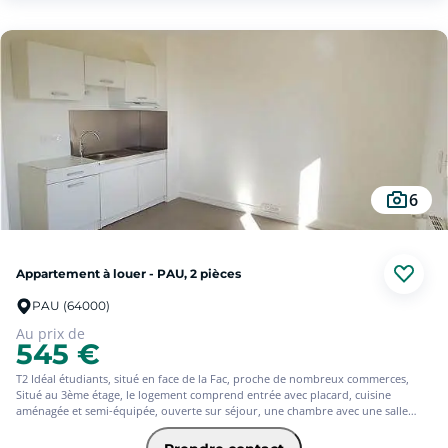
ainsi que d'un WC indépendant.
Une cave complète ce bien et offre un espace de stockage supplémentaire très
appréciable.
Cet appartement, fonctionnel et bien agencé, séduira les personnes à la
recherche d'un cadre de vie paisible tout en restant proche des principaux axes
et des services du quotidien.
Libre
Honoraires de 668 € TTC à la charge du locataire comprenant 182 € TTC pour
l'état des lieux. Loyer de base 571 €/mois. Provision sur charges 65 €/mois,
régularisation annuelle. Dépôt de garantie 571 €. Classe énergie C, Classe climat
C Montant estimé des dépenses annuelles d'énergie pour un usage standard :
6
entre 812.00 € et 1098.00 € sur les années 2021, 2022 et 2023 (abonnements
compris). Les informations sur les risques auxquels ce bien est exposé sont
disponibles sur le site Géorisques : georisques.gouv.fr.
Votre conseiller Square Habitat Pau : Deborah FILTZ
Appartement à louer - PAU, 2 pièces
Agent commercial (Entreprise individuelle)
PAU (64000)
Au prix de
545 €
T2 Idéal étudiants, situé en face de la Fac, proche de nombreux commerces,
Situé au 3ème étage, le logement comprend entrée avec placard, cuisine
aménagée et semi-équipée, ouverte sur séjour, une chambre avec une salle
d'eau, cellier et wc séparés. Entretien chaudière et consommation de chauffage
provisionnés dans les charges.