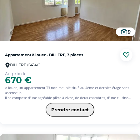
9
Appartement à louer - BILLERE, 3 pièces
BILLERE (64140)
Au prix de
670 €
À louer, un appartement T3 non meublé situé au 4ème et dernier étage sans
ascenseur.
Il se compose d'une agréable pièce à vivre, de deux chambres, d'une cuisine
équipée et aménagée, d'une salle de bain, d'un WC séparé ainsi que de deux
espaces de rangement.
Prendre contact
Appartement fonctionnel et lumineux, idéal pour un couple ou une petite
famille.
Libre
comprenant 184 € TTC pour l'état des lieux. Loyer de base 620 €/mois. Provision