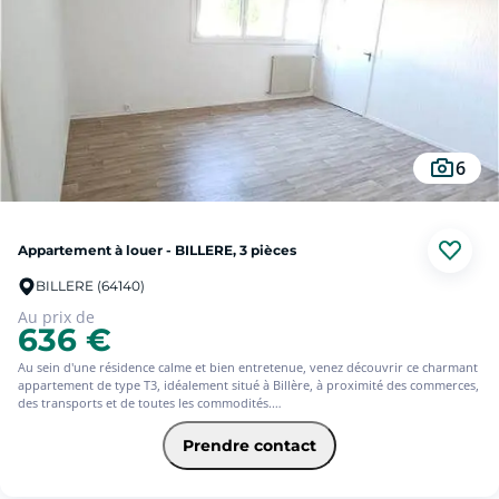
sur charges 50 €/mois, régularisation annuelle. Dépôt de garantie 635 €. Classe
énergie D, Classe climat D Montant estimé des dépenses annuelles d'énergie
pour un usage standard : entre 1028.00 € et 1390.00 € sur les années 2021, 2022
et 2023 (abonnements compris). Les informations sur les risques auxquels ce
bien est exposé sont disponibles sur le site Géorisques : georisques.gouv.fr.
Votre conseiller Square Habitat Pau : Deborah FILTZ
Agent commercial (Entreprise individuelle)
6
Bien loué en colocation.
Appartement à louer - BILLERE, 3 pièces
BILLERE (64140)
Au prix de
636 €
Au sein d'une résidence calme et bien entretenue, venez découvrir ce charmant
appartement de type T3, idéalement situé à Billère, à proximité des commerces,
des transports et de toutes les commodités.
Dès l'entrée, vous bénéficierez d'un placard intégré offrant un espace de
rangement pratique. L'appartement dispose d'une cuisine entièrement
Prendre contact
aménagée et équipée avec un four, une plaque de cuisson, une hotte aspirante
et un réfrigérateur, un agréable espace de vie lumineux.
L'espace nuit se compose de deux chambres confortables, d'une salle de bains