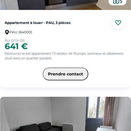
5
Appartement à louer - PAU, 3 pièces
PAU (64000)
Au prix de
641 €
Découvrez ce bel appartement T3 secteur de l'Europe, lumineux et idéalement
situé dans un quartier paisible.
Il offre un séjour spacieux et accueillant, parfait pour profiter de moments de
détente.
Prendre contact
Vous apprécierez également sa cuisine équipée et aménagée, ouverte sur une
loggia.
La partie nuit se compose de deux chambres confortables, d'une salle de bain
fonctionnelle, ainsi que de WC séparés.
L'appartement dispose également d'une place de parking extérieur, un
véritable atout dans ce secteur.
Un logement agréable, bien situé et prêt à accueillir ses futurs occupants. À
visiter rapidement !
libre à compter du 28/09