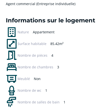
Agent commercial (Entreprise individuelle)
cliquer pour afficher plus du text
Informations sur le logement
Nature
Appartement
Surface habitable
85.42m²
Nombre de pièces
4
Nombre de chambres
3
Meublé
Non
Nombre de wc
1
Nombre de salles de bain
1