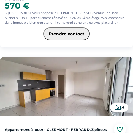
570 €
SQUARE HABITAT vous propose à CLERMONT-FERRAND, Avenue Edouard
Michelin : Un T2 partiellement rénové en 2026, au 5ème étage avec ascenseur,
dans immeuble bien entretenu. Il comprend : une entrée avec placard, un
séjour lumineux avec balcon, une cuisine semi ouverte et aménagée avec
plaques de cuisson, une chambre avec dressing et balcon. Chauffage + eau
Prendre contact
froide + eau chaude compris dans les charges. Cave et box en annexes.
8
Appartement à louer - CLERMONT - FERRAND, 3 pièces