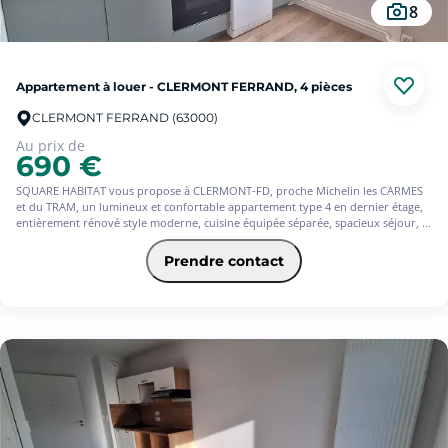
8
Appartement à louer - CLERMONT FERRAND, 4 pièces
CLERMONT FERRAND (63000)
Au prix de
690 €
SQUARE HABITAT vous propose à CLERMONT-FD, proche Michelin les CARMES
et du TRAM, un lumineux et confortable appartement type 4 en dernier étage,
entièrement rénové style moderne, cuisine équipée séparée, spacieux séjour, 2
chambres avec placards, une 3ème chambre ou 1 bureau selon vos envies, salle
d'eau avec douche, wc séparés. Le charme de l'ancien a été conservé avec
Prendre contact
cheminées décoratives et parquet. Double vitrage, chauffage gaz individuel par
chaudière. 1 cave