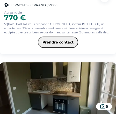
CLERMONT - FERRAND (63000)
Au prix de
770 €
SQUARE HABITAT vous propose à CLERMONT-FD, secteur REPUBLIQUE, un
appartement T3 dans immeuble neuf composé d'une cuisine aménagée et
équipée ouverte sur beau séjour donnant sur terrasse, 2 chambres, salle de
bains avec double vasque et wc séparé. Place de parking privative en sous-sol.
Prendre contact
8