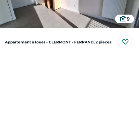
9
Appartement à louer - CLERMONT - FERRAND, 2 pièces
CLERMONT - FERRAND (63100)
Au prix de
540 €
SQUARE HABITAT vous propose un TYPE 2 de 32 m² secteur 1er Mai/République
dans une copropriété au calme. Le bien se compose d'un grand salon/séjour
avec cuisine équipée (hotte, plaque), une chambre et une grande salle d'eau. La
pièce de vie donne sur un grand balcon. Le bien est à proximité immédiate des
transports (bus, tramway), commerces et service (CHU). Chauffage collectif
Prendre contact
urbain. La copropriété bénéficie d'un très bel espace commun en rooftop.