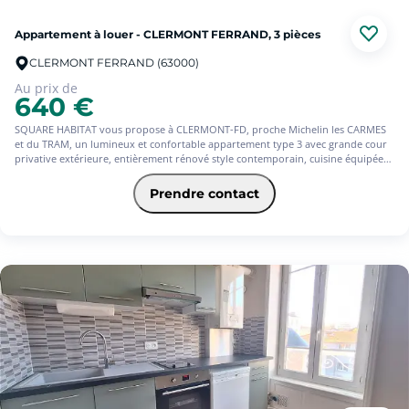
Appartement à louer - CLERMONT FERRAND, 3 pièces
CLERMONT FERRAND (63000)
Au prix de
640 €
SQUARE HABITAT vous propose à CLERMONT-FD, proche Michelin les CARMES
et du TRAM, un lumineux et confortable appartement type 3 avec grande cour
privative extérieure, entièrement rénové style contemporain, cuisine équipée
séparée, beau séjour, 2 chambres avec placards, salle d'eau avec douche , wc
séparés. Le charme de l'ancien a été conservé avec cheminées déco et parquet
Prendre contact
fougère. Double vitrage, chauffage gaz individuel par chaudière, volets
électriques. 1 cave et 1 cabanon privatif dans la cour.