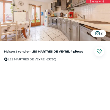
Exclusivité
8
Maison à vendre - LES MARTRES DE VEYRE, 4 pièces
LES MARTRES DE VEYRE (63730)
Au prix de
169 000 €
SQUARE HABITAT vous propose cette charmante maison de ville avec cours
intérieur sans vis-à-vis située dans le centre-ville des MARTRES DE VEYRE.
Elle se compose au rez-de-chaussée d'une entrée sur la pièce de vie avec cuisine
ouverte et un accès à la cours intérieur de plus de 20m². Au premier étage vous
Prendre contact
trouverez une chambre, la salle d'eau et un toilette. Au second étage une
grande chambre de 20m² sous le toit.
De l'autre côté de la cours vous trouverez une pièce de stockage pouvant servir
de petit salon et une buanderie au rez-de-chaussée et un bureau lumineux