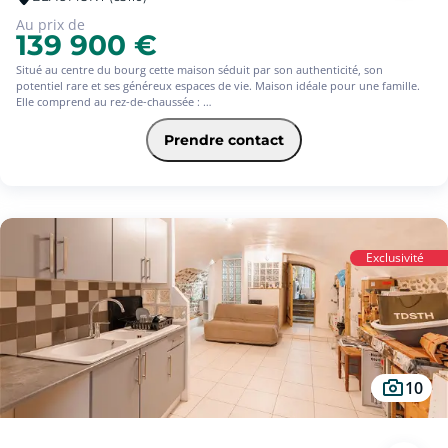
Au prix de
139 900 €
Situé au centre du bourg cette maison séduit par son authenticité, son
potentiel rare et ses généreux espaces de vie. Maison idéale pour une famille.
Elle comprend au rez-de-chaussée :
un hall d'accueil qui distribue un séjour, une cuisine, des rangements , un
bureau, une chambre, une salle d'eau avec wc.
Prendre contact
Au 1er étage : un salon, 2 chambres, une salle d'eau avec wc.
Au 2ème étage : une chambre , un grenier.
Au sous sol : une buanderie, une grande cave voutée.
Un espace parfait pour un atelier et un garage facilement accessible .
Exclusivité
10