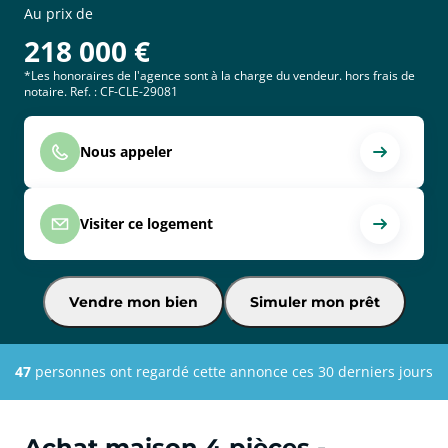
Au prix de
218 000
€
*Les honoraires de l'agence sont à la charge du vendeur. hors frais de
notaire. Ref. : CF-CLE-29081
Nous appeler
Visiter ce logement
Vendre mon bien
Simuler mon prêt
47
personnes ont regardé cette annonce ces 30 derniers jours
Achat maison 4 pièces -