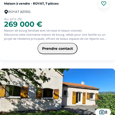
Maison à vendre - ROYAT, 7 pièces
ROYAT (63130)
Au prix de
269 000 €
Maison de bourg familiale avec terrasse et beaux volumes.
Découvrez cette charmante maison de bourg, idéale pour une famille ou un
projet de résidence principale, offrant de beaux espaces de vie répartis sur
plusieurs niveaux.
Rez-de-chaussée :
Prendre contact
T1 Independent
- Grande pièce de vie
- Salle d'eau.
- WC
1er étage :
- Spacieux séjour salon de 33 m², convivial.
- Cuisine équipée avec cellier, représentant un espace de 18 m².
- Salle de bains équipée d'une baignoire et d'une douche.
- WC indépendant.
- Agréable terrasse de 16 m², parfaite pour les repas en extérieur et les
moments de détente.
2ème étage :
- Un bureau.
- Une chambre.
- Un grenier aménageable offrant un beau potentiel d'agrandissement.
8
- WC.