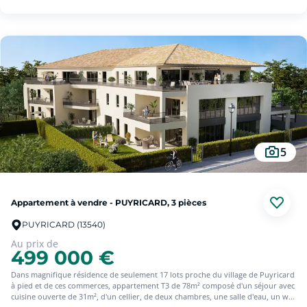
5
Appartement à vendre - PUYRICARD, 3 pièces
PUYRICARD (13540)
Au prix de
499 000 €
Dans magnifique résidence de seulement 17 lots proche du village de Puyricard
à pied et de ces commerces, appartement T3 de 78m² composé d'un séjour avec
cuisine ouverte de 31m², d'un cellier, de deux chambres, une salle d'eau, un wc