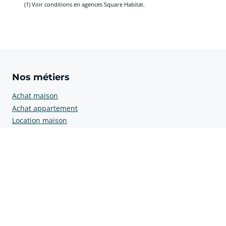
cliquer pour afficher plus du 
(1)
Voir conditions en agences Square Habitat.
Nos métiers
Achat maison
Achat appartement
Location maison
Location appartement
Gérer son bien immobilier
Nos offres
Investir dans l'immobilier
Offres Square Box
Aide et contact
Estimation immobilière