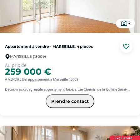
3
Appartement à vendre - MARSEILLE, 4 pièces
MARSEILLE (13009)
Au prix de
259 000 €
À VENDRE Bel appartement à Marseille 13009
Découvrez cet agréable appartement loué, situé Chemin de la Colline Saint-
Joseph, Marseille 13009, au 2ème étage d'une résidence bien entretenue,
offrant un cadre de vie calme et agréable.
Prendre contact
Idéalement situé, il bénéficie de la proximité immédiate des commerces, écoles,
transports en commun, services et toutes les commodités du quotidien.
L'appartement séduit par sa luminosité, son agencement fonctionnel et son
environnement recherché, parfait pour un investissement locatif.
Exclusivité
Les atouts :