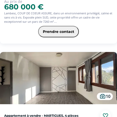
Au prix de
680 000 €
Lambesc, COUP DE COEUR ASSURE, dans un environnement privilégié, calme et
sans vis à vis. Exposée plein SUD, cette propriété offre un cadre de vie
exceptionnel sur un parc de 7260 m².
Nous vous proposons une Maison traditionnelle plain pied d'environ 177m2
Le bien est composé d'une entrée avec placard, d'une cuisine provençale
Prendre contact
indépendante, d'un salon et salle à manger donnant sur 2 terrasses
bioclimatiques, de 3 chambres, 1 bureau, 1 dressing, une salle de bain, 1 wc
indépendant, 1cellier.
Une pièce d'environ 40 m², qui permet d'être transformée en studio.
Côté exterieur : Un SPA de nage couvert et chauffé, avec son salon d'été. Un
garage d'environ 40 m², un abri voitures couvert. Plusieurs emplacements
Parking
Les + : Très bon diagnostique énergétique, Pompe à chaleur réversible, eau du
canal.
Les Atouts : Possibilité d'acquérir une oliveraie de 6 000 m2 attenant à la
propriété. environnement privilégié. Exposition SUD. Nombreux parkings.
Bien entretenu.
10
Certaines images ont fait l'objet d'un aménagement virtuel.
N'HESITEZ PAS A ME CONTACTER AU 0626866844
Hélène AMOUYAL SQUAREHABITAT CREDIT AGRICOLE
Appartement à vendre - MARTIGUES, 4 pièces