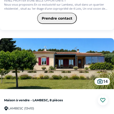
VENEZ PROFITER d'UNE BELLE OPPORTUNITE !!
Nous vous proposons En co exclusivité sur Lambesc, situé dans un quartier
résidentiel , situé au 1er étage d'une copropriété de 4 Lots, Un vrai cocon de
Type 1 de 44 m² , composé d'une entrée, d'une cuisine fonctionnelle et équipée,
ouverte sur séjour, une salle d'eau, wc, et une mezzanine avec deux coins nuits.
Prendre contact
Buanderie, et la jouissance d'une terrasse + Parking privatif.
LES ATOUTS : AUCUN TRAVAUX A PREVOIR, BELLE RENOVATION,
PARKING PRIVATIF, QUARTIER RESIDENTIEL, CENTRE VILLE A PIED;
14
Maison à vendre - LAMBESC, 8 pièces
LAMBESC (13410)