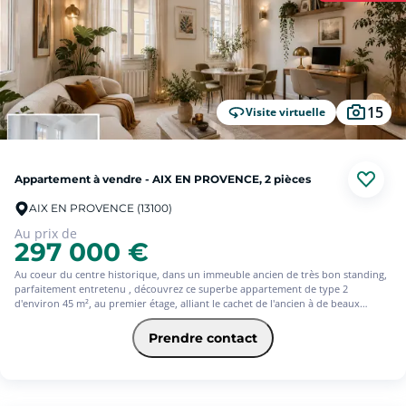
Adresse recherchée dans le 9ème arrondissement de Marseille.
Résidence bien entretenue.
Appartement situé au 2ème étage.
Commerces et services à proximité.
Accès facile aux transports et aux principaux axes routiers.
Environnement agréable et proche des espaces verts.
15
Visite virtuelle
Une belle opportunité à découvrir sans tarder !
Vendu avec locataire en place.
Appartement à vendre - AIX EN PROVENCE, 2 pièces
AIX EN PROVENCE (13100)
Au prix de
297 000 €
Au coeur du centre historique, dans un immeuble ancien de très bon standing,
parfaitement entretenu , découvrez ce superbe appartement de type 2
d'environ 45 m², au premier étage, alliant le cachet de l'ancien à de beaux
volumes et idéalement situé à proximité du Palais de Justice et du Cours
Mirabeau.
Prendre contact
Vous apprécierez son vaste séjour situé en angle, bénéficiant d'une double
exposition qui lui confère une belle luminosité tout au long de la journée, ainsi
que sa remarquable hauteur sous plafond.