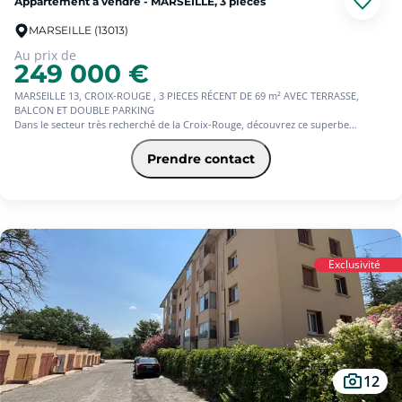
Appartement à vendre - MARSEILLE, 3 pièces
MARSEILLE (13013)
Au prix de
249 000 €
MARSEILLE 13, CROIX-ROUGE , 3 PIECES RÉCENT DE 69 m² AVEC TERRASSE,
BALCON ET DOUBLE PARKING
Dans le secteur très recherché de la Croix-Rouge, découvrez ce superbe
appartement T3 de 69 m², situé au 2? étage sur 3 d'une résidence récente,
sécurisée et parfaitement entretenue.
Prendre contact
Dès l'entrée, vous serez séduit par sa belle pièce de vie lumineuse avec cuisine
ouverte, offrant un espace convivial prolongé par une agréable terrasse, idéale
pour vos repas en extérieur ou vos moments de détente.
L'espace nuit se compose de deux belles chambres, dont une avec balcon, d'une
salle de bains moderne et de WC indépendants.
Les atouts de ce bien :
Résidence de moins de 10 ans
Exclusivité
Appartement lumineux et fonctionnel
Terrasse et balcon
Un double parking en sous-sol
Places de stationnement dans la résidence
Toutes les commodités accessibles à pied : commerces, écoles, transports,
services?
Vous profiterez d'un cadre de vie agréable dans un quartier dynamique et prisé
du 13? arrondissement de Marseille, alliant confort, praticité et qualité de vie.
12
Idéal pour un couple, une famille ou un investissement patrimonial.
Nous consulter pour tout renseignement.