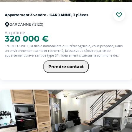
Bien en copropriété , proposition d'aménagement virtuel.
Appartement à vendre - GARDANNE, 3 pièces
GARDANNE (13120)
Au prix de
320 000 €
EN EXCLUSIVITE, la filiale immobiliere du Crédit Agricole, vous propose, Dans
un environnement calme et recherché, laissez vous séduire par ce bel
appartement traversant de type 3/4, idéalement situé sur la commune de
Gardanne.
Prendre contact
Baigné de lumière grâce à son exposition plein sud, il offre une vue dégagée
sur la campagne environnante.
Situé au 3ème etage sur 4 d'un immeuble comprenant 16 lots, cet appartement
se distingue par ses prestations de qualité : parquet chêne massif, menuiseries
en double vitrage, double systeme de chauffage (climatisation réversible et
chauffage individuel au gaz) volumes agréables et une distribution
fonctionnelle.
il se compose, d'une entrée, d'une vaste pièce de vie ouvrant sur balcon, d'une
cuisine ouverte entièrement équipée, de deux chambres d'environ 11 m² avec
placard, d'une salle de bains, avec balcon offrant une vue imprenable sur la
Sainte victoire ainsi que d'un wc indépendant.
A l'exterieur, vous bénéficierez d'un espace privatif d'environ 50 m², idéal pour
aménager un potager, un jardin, ou un agréable coin détente.