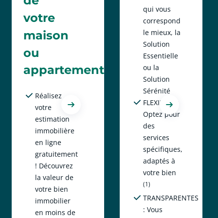
de
qui vous
votre
correspond
le mieux, la
maison
Solution
ou
Essentielle
ou la
appartement
Solution
Sérénité
Réalisez
FLEXIBLES :
votre
Optez pour
estimation
des
immobilière
services
en ligne
spécifiques,
gratuitement
adaptés à
! Découvrez
votre bien
la valeur de
(1)
votre bien
TRANSPARENTES
immobilier
: Vous
en moins de