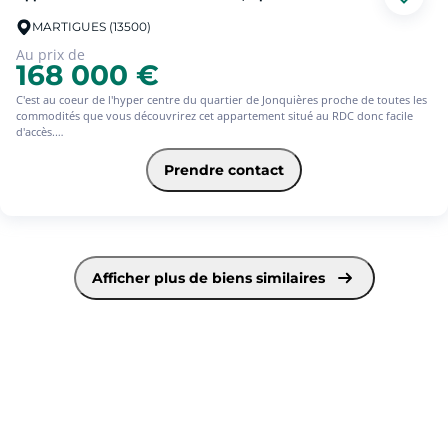
MARTIGUES (13500)
Au prix de
168 000 €
C'est au coeur de l'hyper centre du quartier de Jonquières proche de toutes les
commodités que vous découvrirez cet appartement situé au RDC donc facile
d'accès.
Traversant, cet appartement lumineux est comprend un séjour climatisé, une
cuisine indépendante et loggia attenante, 3 chambres, une salle d'eau, un wc
Prendre contact
séparé, une cave et une place de stationnement privatif .
Il sera à remettre à votre goût mais offre de belles dimensions et un bon
emplacement.
Afficher plus de biens similaires