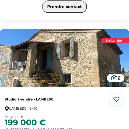
indépendant. Terrasse de 22m² et jardin de 56m².
Deux places de parking en sous sol.
Prendre contact
Prestations haut de gamme.
Quartier calme et résidentiel.
Exclusivité
9
Studio à vendre - LAMBESC
LAMBESC (13410)
Au prix de
199 000 €