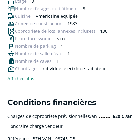
Étage
3
Nombre d’étages du bâtiment
3
Cuisine
Américaine équipée
Année de construction
1983
Copropriété de lots
(annexes incluses)
130
Procédure syndic
Non
Nombre de parking
1
Nombre de salle d'eau
1
Nombre de caves
1
Chauffage
Individuel électrique radiateur
Afficher plus
Conditions financières
Charges de copropriété prévisionnelles/an
620 € /an
Honoraire charge vendeur
Référence : BZH-VAN-103745-DB