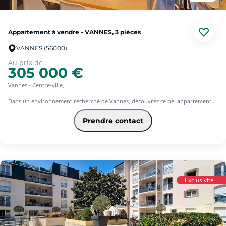
Appartement à vendre - VANNES, 3 pièces
VANNES (56000)
Au prix de
305 000 €
Vannes - Centre-ville,
Dans un environnement recherché de Vannes, découvrez ce bel appartement
T3 de 61 m² en rez-de-jardin, offrant un cadre de vie aussi agréable que
pratique...
Prendre contact
Dès l'entrée, vous serez séduit par son excellent état et son agencement
fonctionnel, il propose une cuisine ouverte aménagée et équipée, une pièce de
vie donnant sur une terrasse de 25 m² prolongée par un jardin privatif de 46
m²...
L'espace nuit se compose de deux chambres, toutes deux bénéficiant d'un accès
direct à la terrasse, un dressing, une salle de bains et un WC séparé...
Exclusivité
L'ensemble de l'appartement a été pensé pour offrir un quotidien aussi
fonctionnel que confortable....
Son emplacement est un véritable atout. Situé dans un secteur particulièrement
apprécié de Vannes, l'appartement bénéficie d'un environnement calme et
verdoyant, à proximité immédiate de l'étang de Tohannic, prisé pour les