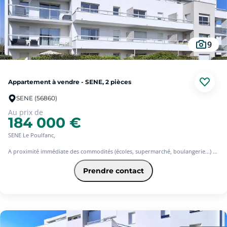
bien combine confort et emplacement privilégié...
Ne tardez pas à venir le visiter !
9
Appartement à vendre - SENE, 2 pièces
SENE (56860)
Au prix de
184 000 €
SENE Le Poulfanc,
A proximité immédiate des commodités (écoles, supermarché, boulangerie...) et
des services de santé, cet appartement type 2 vous facilite la vie au quotidien...
Les lignes de bus et les pistes cyclables sont également à portée de main,
Prendre contact
rendant vos déplacements encore plus pratiques...
Un cadre idéal pour allier tranquillité et proximité des commodités...
Cet appartement situé au 2ème étage, vous offre une entrée avec placard, un
WC séparé, une salle de bains, une cuisine ouverte sur le séjour lumineux, une
chambre et un balcon pour profiter des beaux jours...