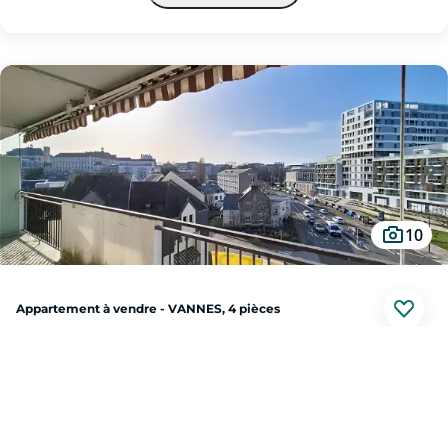
ascenseur ,venez découvrir cet appartement T1 bis.
Situé au troisième étage, agencé comme un T2, il vous propose une espace de
vie, avec coin kitchenette, balcon, coin nuit avec une fenêtre, salle d'au avec
toilette.
10
Appartement à vendre - VANNES, 4 pièces
VANNES (56000)
Au prix de
299 000 €
Situé au 4 étage avec ascenseur d'une petite résidence (18 appartements) bien
entretenue, découvrez cet appartement T34lumineux et fonctionnel de plus de
75 m², en parfait état, prêt à vivre sans travaux: