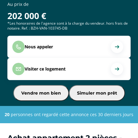
Au prix de
202 000
€
*Les honoraires de l'agence sont à la charge du vendeur. hors frais de
notaire. Ref. : BZH-VAN-103745-DB
Nous appeler
Visiter ce logement
Vendre mon bien
Simuler mon prêt
20
personnes ont regardé cette annonce ces 30 derniers jours
Achat appartement 2 pièces -