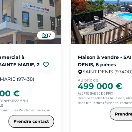
7
mmercial à
Maison à vendre - SA
 SAINTE MARIE, 2
DENIS, 6 pièces
SAINT DENIS (97400
MARIE (97438)
Au prix de
499 000 €
000 €
ALERTE BAISSE DE PRIX !
Découvrez cette très belle villa, id
D'INVESTISSEMENT
dans le quartier résidentiel recher
LE
Bellepierre, à seulement 3 minutes
ciaux loués Rendement sécurisé
axes, elle vous offrira une vie de fa
Prendre
e de 1?? ordre
confortable.
ainte-Marie (La Réunion)
Prendre contact
D'une superficie d'environ 130 m²,
une parcelle de 650 m², cette mais
 zone d'affaires et de commerce en
entièrement rafraîchie offre des pr