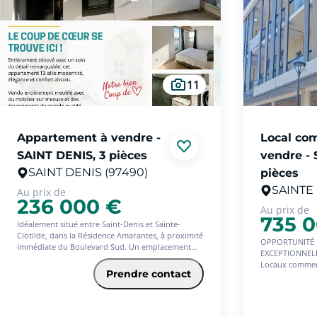
11
Appartement à vendre -
Local co
SAINT DENIS, 3 pièces
vendre -
SAINT DENIS (97490)
pièces
SAINTE 
Au prix de
236 000 €
Au prix de
735 
Idéalement situé entre Saint-Denis et Sainte-
Clotilde, dans la Résidence Amarantes, à proximité
OPPORTUNITÉ 
immédiate du Boulevard Sud. Un emplacement
EXCEPTIONNEL
stratégique et hyper-pratique au quotidien !
Locaux commer
Prendre contact
par un locatair
Un bien 'Clés en main'
Îlot Concorde S
Entièrement rénové avec un soin du détail
remarquable, cet appartement T3 allie modernité,
Au coeur d'une
élégance et confort absolu. Vendu entièrement