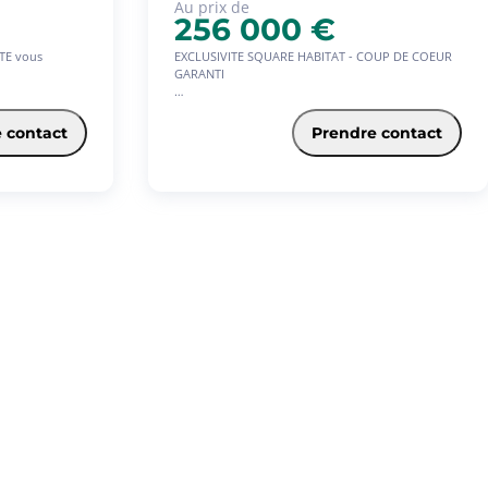
Au prix de
256 000 €
TE vous
EXCLUSIVITE SQUARE HABITAT - COUP DE COEUR
GARANTI
 d'exception,
À vendre - Superbe T3 de 80 m² avec extérieur -
Résidence OLYMPE 1
 contact
Prendre contact
ou à rénover
Ce magnifique appartement T3 vous séduira par
le de 141 m²,
son environnement verdoyant, son calme absolu
agasin CANELLE.
et sa proximité immédiate du centre-ville et du
ge est protégée
Jardin de l'État, accessibles à pied.
uite à
Superficie : environ 80 m² habitables + 11 m²
d'extérieur
Agencement : vaste séjour lumineux et traversant,
enante
cuisine fonctionnelle, 2 belles chambres
rché, dispose
confortables
État : appartement en très bon état, peinture
prestige en
refaite, seule la salle de bain nécessite un
rafraichissement
e dans l'un
Résidence : calme, parfaitement entretenue,
u Carré d'Or
entièrement sécurisée
haut de gamme
Atouts majeurs :
Piscine extérieure et jardin collectif paysager pour
des moments de détente et de convivialité
2 06 01 08
Cadre de vie paisible, entouré de verdure
Accès rapide aux grands axes tout en profitant
xquels ce bien
d'une vie citadine à pied