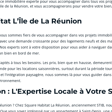
ce immobilière experte pour vous accompagner dans tous vos proje
’ïle de la Réunion, et vous accompagnerons pour vendre votre bien, l
tat L’Île de La Réunion
ous sommes fiers de vous accompagner dans vos projets immobilier
 avec une demande croissante pour des logements neufs et des mai
 Nos experts sont à votre disposition pour vous aider à naviguer d
'un bien en bord de mer.
daptés à tous les besoins. Les prix, bien que en hausse, demeurent
de pour les locations saisonnières, surtout durant la période tou
 et l'intégration paysagère, nous sommes là pour vous guider dans 
nvironnement.
 : L'Expertise Locale à Votre 
a Réunion ? Chez Square Habitat La Réunion, anciennement STIB, nou
r. Que vous soyez intéressé par un appartement à Saint-Denis, une m