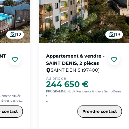
12
13
INT
Appartement à vendre -
SAINT DENIS, 2 pièces
)
SAINT DENIS (97400)
Au prix de
244 650 €
PROGRAMME NEUF Résidence Giulia à Saint-Denis
éalement située
!
ché des bas de
 des grands
Située à l'impasse Amiral Lacaze, cette résidence
mille sereine et
proposes 14 appartements neufs, du T1 au T4,
 contact
Prendre contact
conjugue discrétion et modernité. Chaque
 implantée sur
logement bénéficie d'une terrasse, d'un parking
on en duplex
privé et d'un accès sécurisé (portail électrique,
estations
digicode et interphone).