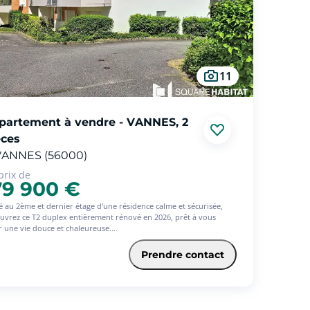
11
partement à vendre - VANNES, 2
èces
VANNES (56000)
prix de
79 900 €
é au 2ème et dernier étage d'une résidence calme et sécurisée,
uvrez ce T2 duplex entièrement rénové en 2026, prêt à vous
ir une vie douce et chaleureuse.
l'entrée, vous êtes accueilli par un placard pratique et des WC
rés. La cuisine aménagée et équipée neuve invite à des moments
Prendre contact
iviaux, tandis que le salon-séjour lumineux s'ouvre sur un balcon
asse orienté sud-ouest, parfait pour profiter des belles lumières
n de journée et des couchers de soleil.
égant escalier mène à l'espace nuit : un petit palier distribue une
bre cosy et une grande salle de bain où il fait bon se ressourcer.