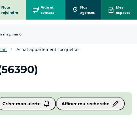
Nous
Aide et
Nos
Mes
rejoindre
contact
agences
espaces
n mag'immo
écorénove mon logement
 vous accompagne dans votre projet d'écorénovation
 Box Acheteur
er le bien qui vous correspond !
ons Vendeur
e immobilier pour vendre vite au meilleur prix !
x du mètre carré en France
ions et départements français.
 Box Locataire
on pour simplifier votre location !
han
Achat appartement Locqueltas
(56390)
Créer mon alerte
Affiner ma recherche