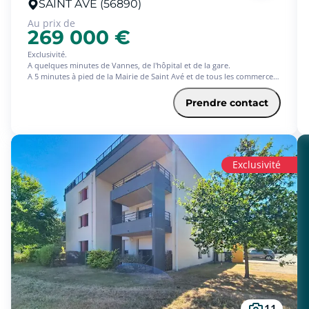
SAINT AVE (56890)
Au prix de
269 000 €
Exclusivité.
A quelques minutes de Vannes, de l'hôpital et de la gare.
A 5 minutes à pied de la Mairie de Saint Avé et de tous les commerces
(boulangerie, pharmacie, banque, opticien, supermarché).
A deux pas d'un arrêt de bus et des écoles...
Prendre contact
Très joli appartement T3 de 77m2 au rez-de-chaussée, vous proposant
une entrée, une belle pièce de vie de 45m2 avec cuisine ouverte
aménagée et équipée, terrasse de 25m2 exposée sud, un coin de nuit
bien séparé du coin jour, avec un dégagement, deux chambres avec
placards, salle d'eau avec toilettes et un autre toilette séparé avec
Exclusivité
lave-main.
Garage en sous-sol
Garantie revente 7 Ans Offerte.
11