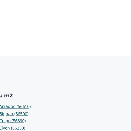
au m2
Arradon (56610)
Bignan (56500)
Colpo (56390)
Elven (56250)