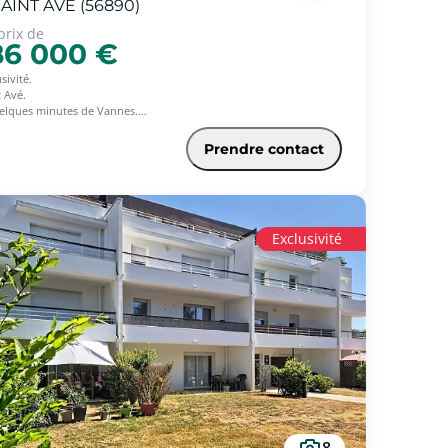
AINT AVE (56890)
prix de
86 000 €
sivité.
t Avé.
elques minutes de Vannes.
 une résidence de 2017, venez découvrir ce joli appartement T3
ellement loué 682 euros cc.
Prendre contact
t du bail le 1er Septembre 2022.
ous propose une entrée avec placard, espace de vie exposé sud-
t, donnant sur balcon sans vis-à-vis, cuisine ouverte aménagée,
chambres, salle de bains, toilette.
 stationnements : un à l'extérieur et un autre en sous-sol.
Exclusivité
ntie Revente 7 Ans Offerte.
8