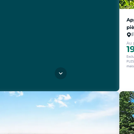
cliquer pour afficher plus du text
Ap
pi
P
Au 
1
Excl
PLESCOP-
mais
Vue s
char
Situé
en rez-de
com
Il v
plein sud
ouve
La v
avec
Poss