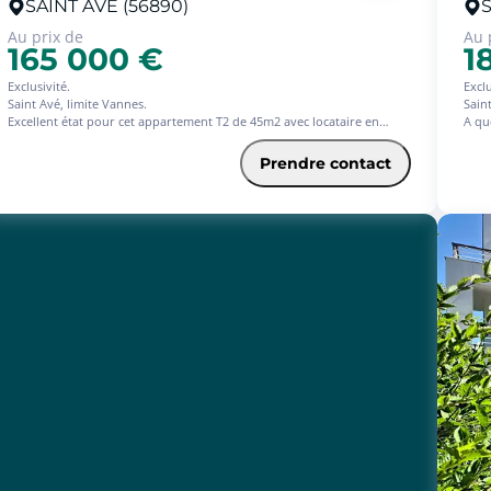
SAINT AVE (56890)
S
Au prix de
Au 
165 000 €
1
Exclusivité.
Exclu
Saint Avé, limite Vannes.
Sain
Excellent état pour cet appartement T2 de 45m2 avec locataire en
A qu
place, le loyer actuel 601 euros cc. (557 euros hc).
Dans
Situé au premier étage d'une résidence récente, il vous propose une
actu
Prendre contact
vaste entrée avec placard, espace de vie avec cuisine aménagée et
Débu
semi-équipée (plaque, hotte, lave-vaisselle) donnant sur balcon
Il v
exposé plein sud, très grande chambre avec placard, salle d'eau,
oues
toilette indépendant.
deux 
Pour compléter le tout, une place de parking en sous-sol et une cave.
Deux
Garantie Revente 7 Ans Offerte.
Cave
Gara