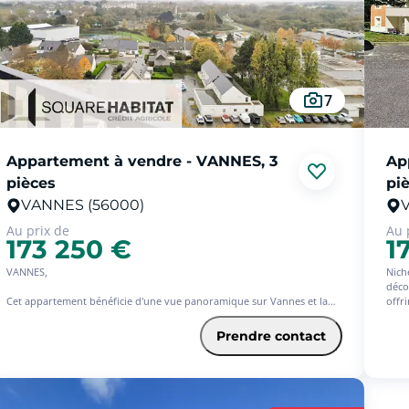
7
Appartement à vendre - VANNES, 3
Ap
pièces
pi
VANNES (56000)
Au prix de
Au 
173 250 €
1
VANNES,
Nich
déco
Cet appartement bénéficie d'une vue panoramique sur Vannes et la
offr
nature environnante, offrant un cadre de vie lumineux et dégagé...
Dès 
sépa
Prendre contact
Situé à 10 minutes seulement de la gare et de l'hôpital...
conv
lI offre une accessibilité parfaite pour toutes vos activités
terr
quotidiennes. À 100 mètres des commerces, des écoles et de
de fi
l'ensemble des commodités, tout est réuni pour vous simplifier la vie
Un él
au quotidien...
cham