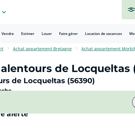
Vendre
Estimer
Louer
Faire gérer
Location de vacances
Mo
Vendre son appartement rapidement
Les frais à payer lors d'une vente immobiliére
Estimation immobilière les documents à fournir
Qui peut estimer un bien immobilier ?
FAQ sur la vente de biens immobiliers
Calcul de la plus-value immobilière
Dépôt de dossier de location en ligne
Simulation de prêt à taux zéro (PTZ)
Simulation de capacité d'emprunt
Calculez votre capacité d'emprunt
Simulation de travaux d'écorénovation
Focus : J'
Crédit Agricole
Focus : Square
La solution pour trouv
Focus : Soluti
Les solutions de mandat de vent
Focus : Pri
Découvrez les prix par quartier ou ville dans les rég
Focus : Square
La soluti
nt
Achat appartement Bretagne
Achat appartement Morbi
alentours de Locqueltas 
rs de Locqueltas (56390)
rche
e alerte