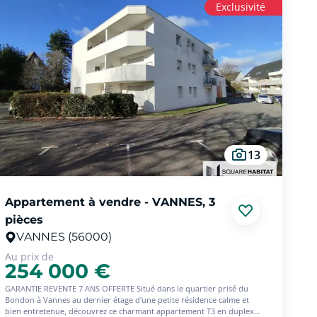
Exclusivité
Carac
Côté transports, vous bénéficierez d'un accès rapide à la 4 voies, idéal
Surfa
pour vos déplacements professionnels ou de loisirs, ainsi que des
Enti
lignes de bus au pied de la résidence, permettant de circuler aisément
Dern
dans toute la ville...
Balc
Cave
Entièrement refait à neuf, cet appartement de 63 m² offre de belles
Rési
prestations et propose une entrée fonctionnelle menant vers un
Fibre
agréable salon séjour lumineux, ouvrant sur un balcon bien exposé,
Prox
parfait pour profiter des beaux jours et une cuisine indépendante et
3 mi
aménagée...
2 km
Tran
L'espace nuit se compose d'un couloir avec placard desservant deux
13
chambres, dont l'une donne accès à un second balcon, apportant une
Idéa
belle luminosité et une touche d'extérieur supplémentaire. Vous
doui
trouverez également une salle de bains et des toilettes séparées,
Un v
pensées pour le confort de toute la famille...
lumin
Visit
Appartement à vendre - VANNES, 3
Pour compléter ce bien, une cave offre un espace de rangement
pièces
supplémentaire, et une place de parking couverte assure un
stationnement pratique et sécurisé...
VANNES (56000)
Au prix de
Grâce à sa situation idéale, à proximité immédiate des commerces,
254 000 €
écoles et transports, cet appartement constitue une opportunité aussi
bien pour une résidence principale que pour un investissement
GARANTIE REVENTE 7 ANS OFFERTE Situé dans le quartier prisé du
locatif...
Bondon à Vannes au dernier étage d'une petite résidence calme et
bien entretenue, découvrez ce charmant appartement T3 en duplex
Venez vite le découvrir !